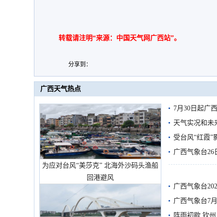
转载请注明“来源：中国天气网广西站”。
分享到：
广西天气热点
7月30日起
天气实况和未
受台风“红霞”
有较强降雨
广西气象台26
为应对台风“美莎克” 北海外沙码头渔船
回港避风
广西气象台20
预警
广西气象台7月
阵雨初歇 钦