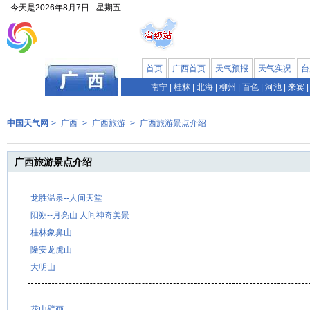
今天是
2026年8月7日
星期五
首页
广西首页
天气预报
天气实况
台
南宁
|
桂林
|
北海
|
柳州
|
百色
|
河池
|
来宾
|
中国天气网
>
广西
>
广西旅游
>
广西旅游景点介绍
广西旅游景点介绍
龙胜温泉--人间天堂
阳朔--月亮山 人间神奇美景
桂林象鼻山
隆安龙虎山
大明山
花山壁画