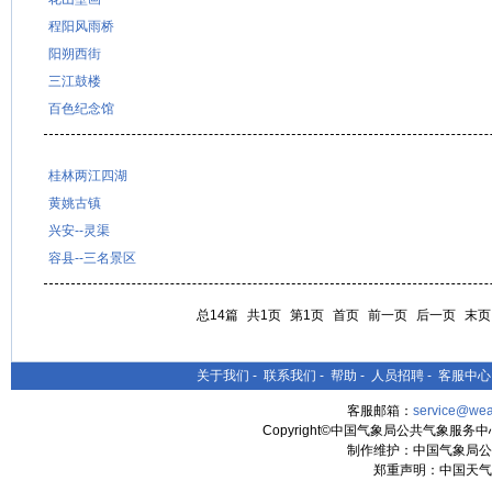
程阳风雨桥
阳朔西街
三江鼓楼
百色纪念馆
桂林两江四湖
黄姚古镇
兴安--灵渠
容县--三名景区
总14篇
共1页
第1页
首页
前一页
后一页
末页
关于我们
-
联系我们
-
帮助
-
人员招聘
-
客服中心
客服邮箱：
service@wea
Copyright©中国气象局公共气象服务中心 All
制作维护：中国气象局公
郑重声明：中国天气