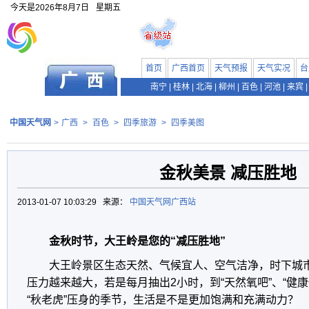
今天是
2026年8月7日
星期五
首页
广西首页
天气预报
天气实况
台
南宁
|
桂林
|
北海
|
柳州
|
百色
|
河池
|
来宾
|
中国天气网
>
广西
>
百色
>
四季旅游
>
四季美图
金秋美景 减压胜地
2013-01-07 10:03:29 来源：
中国天气网广西站
金秋时节，大王岭是您的“减压胜地”
大王岭景区生态天然、气候宜人、空气洁净，时下城
压力越来越大，若是每月抽出2小时，到“天然氧吧”、“健
“秋老虎”压身的季节，生活是不是更加饱满和充满动力？