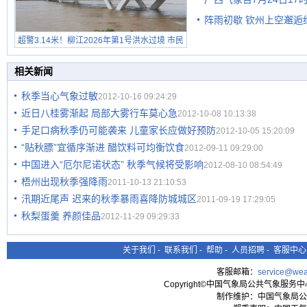
级预警
阵雨初歇 钦州上空邂逅
超警3.14米！柳江2026年第1号洪水过境 市民
在堤岸见证汛况
相关新闻
秋季当心气象过敏
2012-10-16 09:24:29
近日八桂雾渐起 局部大雾行车莫心急
2012-10-08 10:13:38
手足口病秋季仍可能袭来 儿童家长应做好预防
2012-10-05 15:20:09
“贴秋膘”宜循序渐进 醋饮料可均衡饮食
2012-09-11 09:29:00
中国进入“厄尔尼诺状态” 秋季气候将受影响
2012-08-10 08:54:49
梧州出现秋季强降雨
2011-10-13 21:10:53
汛期近尾声 迟来的秋季暴雨喜降防城城区
2011-09-19 17:29:05
秋梨蛋羹 养颜佳品
2012-11-29 09:29:33
关于我们
-
联系我们
-
帮助
-
人员招聘
-
客服中心
客服邮箱：
service@wea
Copyright©中国气象局公共气象服务中心 All
制作维护：中国气象局公