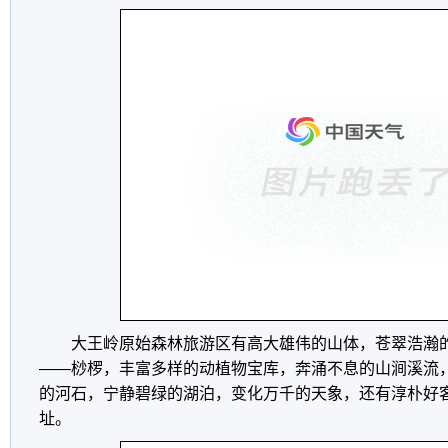
大王岭原始森林旅游区有高大雄伟的山体，苍翠浩瀚
——桫椤，丰富多样的动植物宝库，奔涌不息的山涧溪流
的河石，宁静碧绿的湖泊，变化万千的天象，还有淳朴好
址。