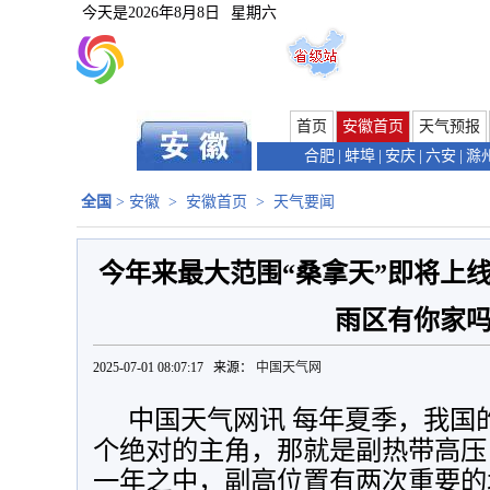
今天是
2026年8月8日
星期六
首页
安徽首页
天气预报
合肥
|
蚌埠
|
安庆
|
六安
|
滁
全国
>
安徽
>
安徽首页
>
天气要闻
今年来最大范围“桑拿天”即将上
雨区有你家
2025-07-01 08:07:17 来源：
中国天气网
中国天气网讯 每年夏季，我国
个绝对的主角，那就是副热带高压
一年之中，副高位置有两次重要的