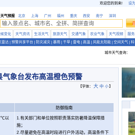
欢迎您的到来!
设
天气预报
北京
上海
广州
福州
重庆
西安
南宁
深圳
气候变化
天气资讯
生活天气
旅游天气
交通气象
农业气象
天气视频
服务
气雷达
|
预警共享平台
|
防灾减灾
|
暴雨
|
干旱
|
雷电
|
高温
|
风能太阳能
|
空间天气
|
科
城市天气查询：
县气象台发布高温橙色预警
大
中
【字体：
小
】
防御指南
7℃以
1.有关部门和单位按照职责落实防暑降温保障措
施；
2.尽量避免在高温时段进行户外活动，高温条件下