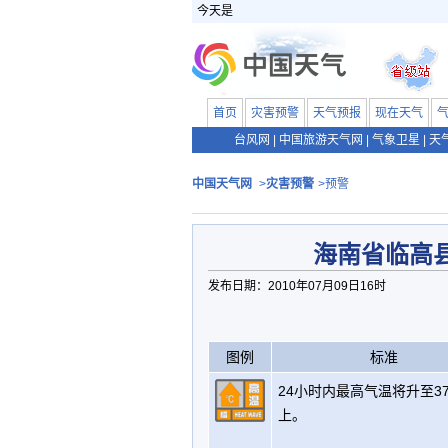
今天是
首页
灾害预警
天气预报
现在天气
台风网
|
中国旅游天气网
|
气象卫星
|
天
中国天气网
>
灾害预警
>预警
海南省临高
发布日期：2010年07月09日16时
图例
标准
24小时内最高气温将升至3
上。