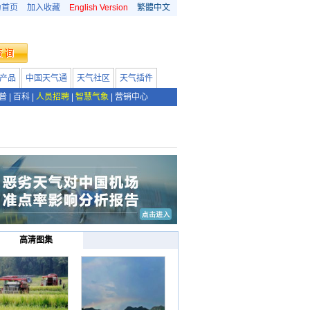
为首页
加入收藏
English Version
繁體中文
产品
中国天气通
天气社区
天气插件
普
|
百科
|
人员招聘
|
智慧气象
|
营销中心
高清图集