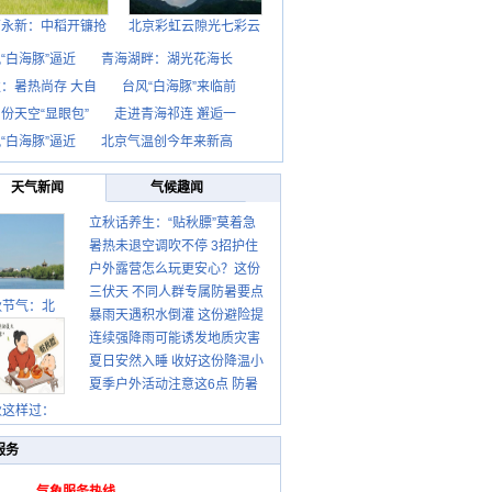
西永新：中稻开镰抢
北京彩虹云隙光七彩云
“白海豚”逼近
青海湖畔：湖光花海长
：暑热尚存 大自
台风“白海豚”来临前
份天空“显眼包”
走进青海祁连 邂逅一
“白海豚”逼近
北京气温创今年来新高
天气新闻
气候趣闻
立秋话养生：“贴秋膘”莫着急
暑热未退空调吹不停 3招护住
先清暑再防燥
户外露营怎么玩更安心？这份
肩颈不酸痛
三伏天 不同人群专属防暑要点
攻略请收好
秋节气：北
暴雨天遇积水倒灌 这份避险提
请收好
连续强降雨可能诱发地质灾害
示请收好
夏日安然入睡 收好这份降温小
这些前兆要知道
夏季户外活动注意这6点 防暑
贴士
健身两不误
秋这样过：
服务