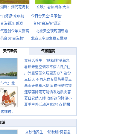
海湖畔：湖光花海长
立秋：暑热尚存 大自
“白海豚”来临前
今日份天空“显眼包”
青海祁连 邂逅一
台风“白海豚”逼近
京气温创今年来新高
北京天空现瑰丽朝霞
范台风“白海豚”
北京天空现鱼鳞云景观
天气新闻
气候趣闻
立秋话养生：“贴秋膘”莫着急
暑热未退空调吹不停 3招护住
先清暑再防燥
户外露营怎么玩更安心？这份
肩颈不酸痛
三伏天 不同人群专属防暑要点
攻略请收好
秋节气：北
暴雨天遇积水倒灌 这份避险提
请收好
连续强降雨可能诱发地质灾害
示请收好
夏日安然入睡 收好这份降温小
这些前兆要知道
夏季户外活动注意这6点 防暑
贴士
健身两不误
秋这样过：
旅游
立秋话养生：“贴秋膘”莫着急