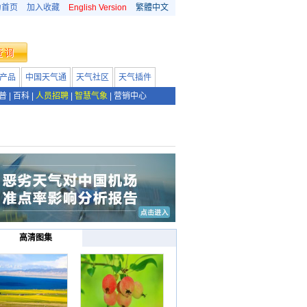
为首页
加入收藏
English Version
繁體中文
产品
中国天气通
天气社区
天气插件
普
|
百科
|
人员招聘
|
智慧气象
|
营销中心
高清图集