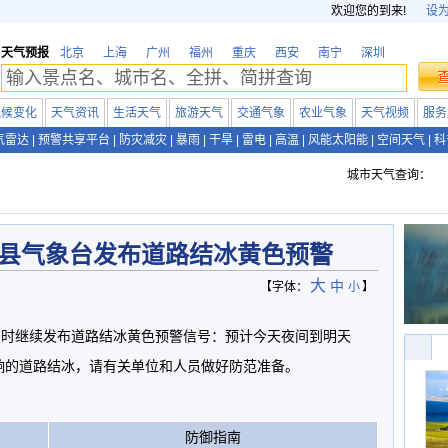
欢迎您的到来!
设
天气预报
北京
上海
广州
福州
重庆
西安
南宁
深圳
气候变化
天气资讯
生活天气
旅游天气
交通气象
农业气象
天气视频
服务
气雷达
|
预警共享平台
|
防灾减灾
|
暴雨
|
干旱
|
雷电
|
高温
|
风能太阳能
|
空间天气
|
科
城市天气查询：
县气象台发布道路结冰黄色预警
大
中
【字体：
小
】
日19时继续发布道路结冰黄色预警信号：预计今天夜间到明天
响的道路结冰，请有关单位和人员做好防范准备。
防御指南