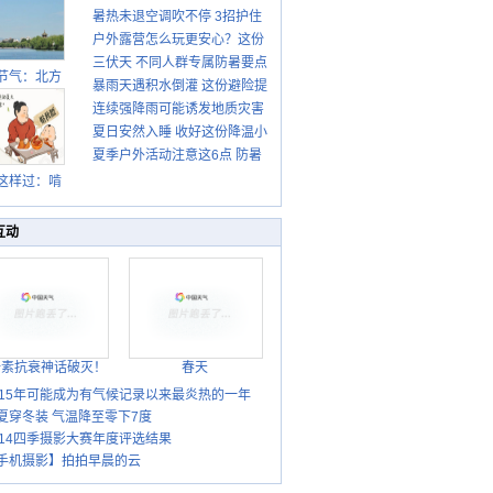
暑热未退空调吹不停 3招护住
先清暑再防燥
户外露营怎么玩更安心？这份
肩颈不酸痛
三伏天 不同人群专属防暑要点
攻略请收好
节气：北方
暴雨天遇积水倒灌 这份避险提
请收好
转凉 南方暑
连续强降雨可能诱发地质灾害
示请收好
热仍盛
夏日安然入睡 收好这份降温小
这些前兆要知道
夏季户外活动注意这6点 防暑
贴士
健身两不误
这样过：啃
秋贴秋膘 庆
丰收迎秋来
互动
胎素抗衰神话破灭！
春天
015年可能成为有气候记录以来最炎热的一年
夏穿冬装 气温降至零下7度
014四季摄影大赛年度评选结果
手机摄影】拍拍早晨的云