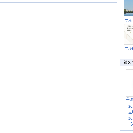
立秋
逐渐
立秋
秋晒
祝
社区
羊
2
立
2
【