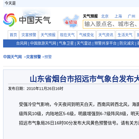
今天是
天气预报
北京
上海
广州
首页
灾害预警
天气预报
现在天气
气候变化
天气资讯
生活天气
台风网
|
中国旅游天气网
|
气象卫星
|
天气雷达
|
预警共享平台
|
防灾减灾
|
中国天气网
>
灾害预警
>预警
山东省烟台市招远市气象台发布
发布日期：2010年11月26日16时
受强冷空气影响，今天夜间到明天白天，西南风转西北风，海面6
级阵风10级，内陆地区5-6级，明晨增强到6-7级阵风8级，
招远市气象局26日16时00分发布大风黄色预警信号。请有关