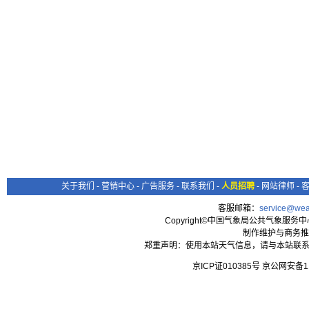
关于我们
-
营销中心
-
广告服务
-
联系我们
-
人员招聘
-
网站律师
-
客服邮箱：
service@wea
Copyright©中国气象局公共气象服务中心 All
制作维护与商务推
郑重声明：使用本站天气信息，请与本站联系
京ICP证010385号 京公网安备1