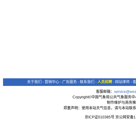
关于我们
-
营销中心
-
广告服务
-
联系我们
-
人员招聘
-
网站律师
-
客服邮箱：
service@wea
Copyright©中国气象局公共气象服务中心 All
制作维护与商务推
郑重声明：使用本站天气信息，请与本站联系
京ICP证010385号 京公网安备1