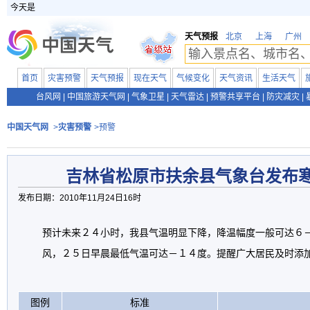
今天是
天气预报
北京
上海
广州
首页
灾害预警
天气预报
现在天气
气候变化
天气资讯
生活天气
台风网
|
中国旅游天气网
|
气象卫星
|
天气雷达
|
预警共享平台
|
防灾减灾
|
中国天气网
>
灾害预警
>预警
吉林省松原市扶余县气象台发布
发布日期：2010年11月24日16时
预计未来２４小时，我县气温明显下降，降温幅度一般可达６
风，２５日早晨最低气温可达－１４度。提醒广大居民及时添
图例
标准