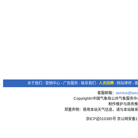
关于我们
-
营销中心
-
广告服务
-
联系我们
-
人员招聘
-
网站律师
-
客服邮箱：
service@wea
Copyright©中国气象局公共气象服务中心 All
制作维护与商务推
郑重声明：使用本站天气信息，请与本站联系
京ICP证010385号 京公网安备1