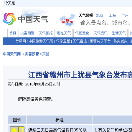
今天是
天气预报
北京
上海
广州
首页
灾害预警
天气预报
现在天气
气候变化
天气资讯
生活天气
台风网
|
中国旅游天气网
|
气象卫星
|
天气雷达
|
预警共享平台
|
防灾减灾
|
中国天气网
>
灾害预警
>预警
江西省赣州市上犹县气象台发布
发布日期：2010年08月25日20时
解除高温黄色预警。
图例
标准
连续三天日最高气温将在35℃以
1.有关部门和单位