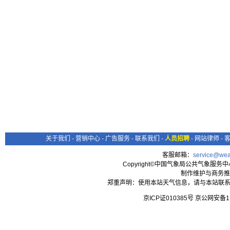
关于我们
-
营销中心
-
广告服务
-
联系我们
-
人员招聘
-
网站律师
-
客服邮箱：
service@wea
Copyright©中国气象局公共气象服务中心 All
制作维护与商务推
郑重声明：使用本站天气信息，请与本站联系
京ICP证010385号 京公网安备1