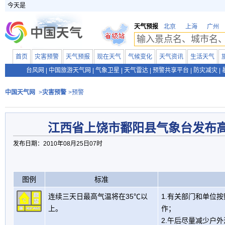
今天是
天气预报
北京
上海
广州
首页
灾害预警
天气预报
现在天气
气候变化
天气资讯
生活天气
台风网
|
中国旅游天气网
|
气象卫星
|
天气雷达
|
预警共享平台
|
防灾减灾
|
中国天气网
>
灾害预警
>预警
江西省上饶市鄱阳县气象台发布
发布日期：2010年08月25日07时
图例
标准
连续三天日最高气温将在35℃以
1.有关部门和单位
上。
作；
2.午后尽量减少户