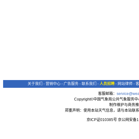
关于我们
-
营销中心
-
广告服务
-
联系我们
-
人员招聘
-
网站律师
-
客服邮箱：
service@wea
Copyright©中国气象局公共气象服务中心 All
制作维护与商务推
郑重声明：使用本站天气信息，请与本站联系
京ICP证010385号 京公网安备1