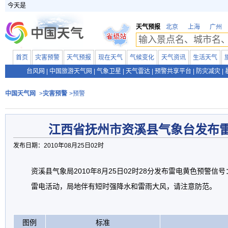
今天是
天气预报
北京
上海
广州
首页
灾害预警
天气预报
现在天气
气候变化
天气资讯
生活天气
台风网
|
中国旅游天气网
|
气象卫星
|
天气雷达
|
预警共享平台
|
防灾减灾
|
中国天气网
>
灾害预警
>预警
江西省抚州市资溪县气象台发布
发布日期：2010年08月25日02时
资溪县气象局2010年8月25日02时28分发布雷电黄色预警信
雷电活动，局地伴有短时强降水和雷雨大风，请注意防范。
图例
标准