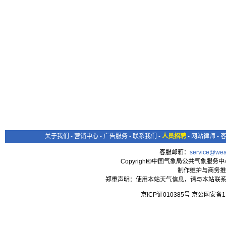
关于我们
-
营销中心
-
广告服务
-
联系我们
-
人员招聘
-
网站律师
-
客服邮箱：
service@wea
Copyright©中国气象局公共气象服务中心 All
制作维护与商务推
郑重声明：使用本站天气信息，请与本站联系
京ICP证010385号 京公网安备1