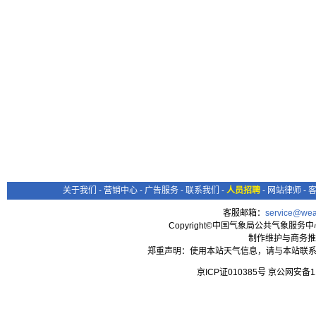
关于我们
-
营销中心
-
广告服务
-
联系我们
-
人员招聘
-
网站律师
-
客服邮箱：
service@wea
Copyright©中国气象局公共气象服务中心 All
制作维护与商务推
郑重声明：使用本站天气信息，请与本站联系
京ICP证010385号 京公网安备1