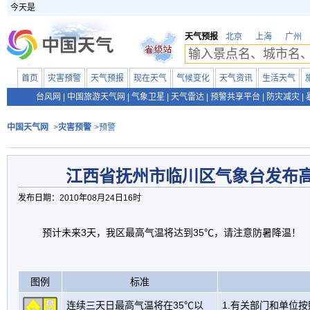
今天是
天气预报
北京
上海
广州
首页
灾害预警
天气预报
现在天气
气候变化
天气资讯
生活天气
台风网
|
中国旅游天气网
|
气象卫星
|
天气雷达
|
预警共享平台
|
防灾减灾
|
中国天气网
>
灾害预警
>预警
江西省抚州市临川区气象台发布
发布日期：2010年08月24日16时
预计未来3天，我区最高气温将达到35℃，请注意防暑降温！
图例
标准
连续三天日最高气温将在35℃以
1.有关部门和单位