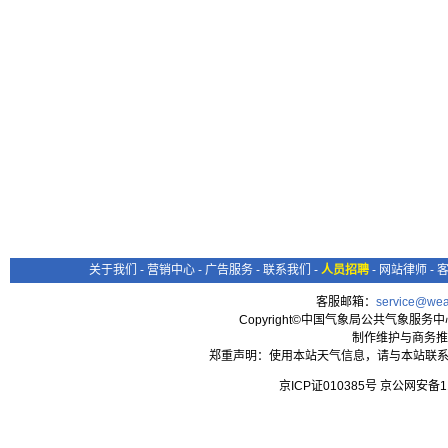
关于我们
-
营销中心
-
广告服务
-
联系我们
-
人员招聘
-
网站律师
-
客服邮箱：
service@wea
Copyright©中国气象局公共气象服务中心 All
制作维护与商务推
郑重声明：使用本站天气信息，请与本站联系
京ICP证010385号 京公网安备1