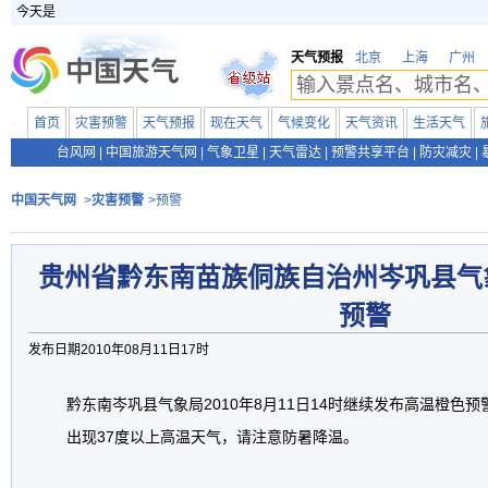
今天是
天气预报
北京
上海
广州
首页
灾害预警
天气预报
现在天气
气候变化
天气资讯
生活天气
台风网
|
中国旅游天气网
|
气象卫星
|
天气雷达
|
预警共享平台
|
防灾减灾
|
中国天气网
>
灾害预警
>预警
贵州省黔东南苗族侗族自治州岑巩县气
预警
发布日期2010年08月11日17时
黔东南岑巩县气象局2010年8月11日14时继续发布高温橙色
出现37度以上高温天气，请注意防暑降温。