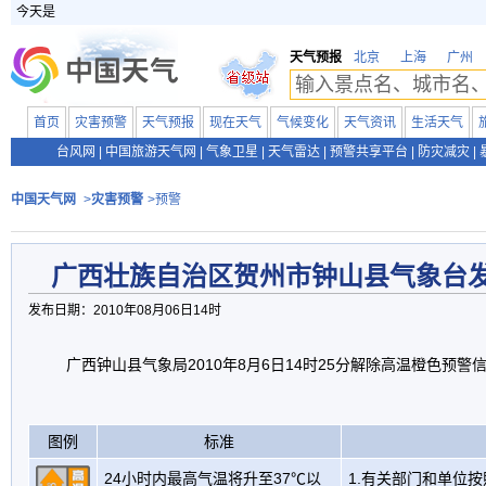
今天是
天气预报
北京
上海
广州
首页
灾害预警
天气预报
现在天气
气候变化
天气资讯
生活天气
台风网
|
中国旅游天气网
|
气象卫星
|
天气雷达
|
预警共享平台
|
防灾减灾
|
中国天气网
>
灾害预警
>预警
广西壮族自治区贺州市钟山县气象台
发布日期：2010年08月06日14时
广西钟山县气象局2010年8月6日14时25分解除高温橙色预警
图例
标准
24小时内最高气温将升至37℃以
1.有关部门和单位