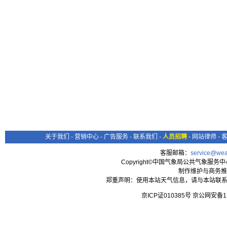
关于我们
-
营销中心
-
广告服务
-
联系我们
-
人员招聘
-
网站律师
-
客服邮箱：
service@wea
Copyright©中国气象局公共气象服务中心 All
制作维护与商务推
郑重声明：使用本站天气信息，请与本站联系
京ICP证010385号 京公网安备1