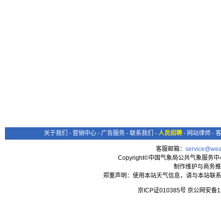
关于我们
-
营销中心
-
广告服务
-
联系我们
-
人员招聘
-
网站律师
-
客服邮箱：
service@wea
Copyright©中国气象局公共气象服务中心 All
制作维护与商务推
郑重声明：使用本站天气信息，请与本站联系
京ICP证010385号 京公网安备1