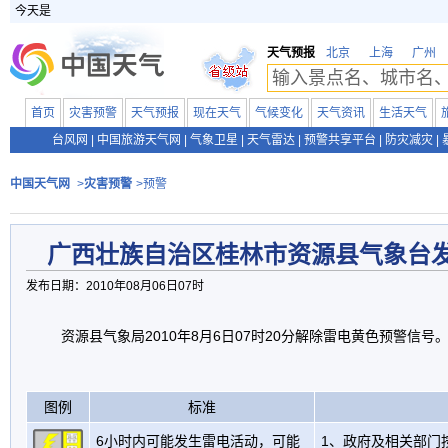
今天是
天气预报
北京
上海
广州
首页
灾害预警
天气预报
现在天气
气候变化
天气资讯
生活天气
台风网
|
中国旅游天气网
|
气象卫星
|
天气雷达
|
预警共享平台
|
防灾减灾
|
中国天气网
>
灾害预警
>预警
广西壮族自治区桂林市资源县气象台
发布日期：2010年08月06日07时
资源县气象局2010年8月6日07时20分解除雷电黄色预警信号
图例
标准
6小时内可能发生雷电活动，可能
1、政府及相关部门