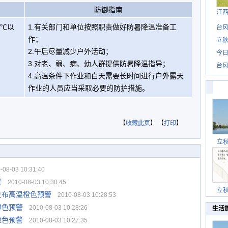
防御指南
江
5℃以
1.有关部门和单位按照职责做好防暑降温准备工
台风
作；
立秋
2.午后尽量减少户外活动；
今日
3.对老、弱、病、幼人群提供防暑降温指导；
台风
4.高温条件下作业和白天需要长时间进行户外露天
作业的人员应当采取必要的防护措施。
【
收藏此页
】 【
打印
】
立
08-03 10:31:40
警
2010-08-03 10:30:45
立
发布高温橙色预警
2010-08-03 10:28:53
橙色预警
2010-08-03 10:28:26
生活
橙色预警
2010-08-03 10:27:35