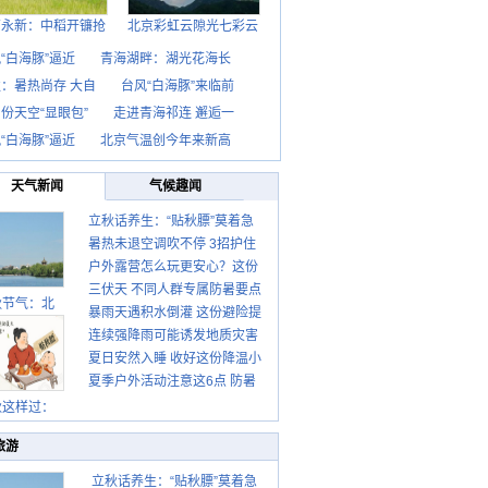
西永新：中稻开镰抢
北京彩虹云隙光七彩云
“白海豚”逼近
青海湖畔：湖光花海长
：暑热尚存 大自
台风“白海豚”来临前
份天空“显眼包”
走进青海祁连 邂逅一
“白海豚”逼近
北京气温创今年来新高
天气新闻
气候趣闻
立秋话养生：“贴秋膘”莫着急
暑热未退空调吹不停 3招护住
先清暑再防燥
户外露营怎么玩更安心？这份
肩颈不酸痛
三伏天 不同人群专属防暑要点
攻略请收好
秋节气：北
暴雨天遇积水倒灌 这份避险提
请收好
连续强降雨可能诱发地质灾害
示请收好
夏日安然入睡 收好这份降温小
这些前兆要知道
夏季户外活动注意这6点 防暑
贴士
健身两不误
秋这样过：
旅游
立秋话养生：“贴秋膘”莫着急