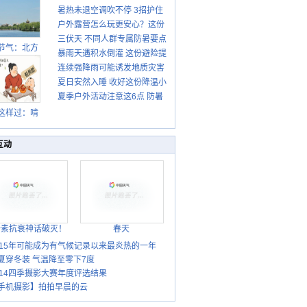
暑热未退空调吹不停 3招护住
先清暑再防燥
户外露营怎么玩更安心？这份
肩颈不酸痛
三伏天 不同人群专属防暑要点
攻略请收好
节气：北方
暴雨天遇积水倒灌 这份避险提
请收好
转凉 南方暑
连续强降雨可能诱发地质灾害
示请收好
热仍盛
夏日安然入睡 收好这份降温小
这些前兆要知道
夏季户外活动注意这6点 防暑
贴士
健身两不误
这样过：啃
秋贴秋膘 庆
丰收迎秋来
互动
胎素抗衰神话破灭！
春天
015年可能成为有气候记录以来最炎热的一年
夏穿冬装 气温降至零下7度
014四季摄影大赛年度评选结果
手机摄影】拍拍早晨的云