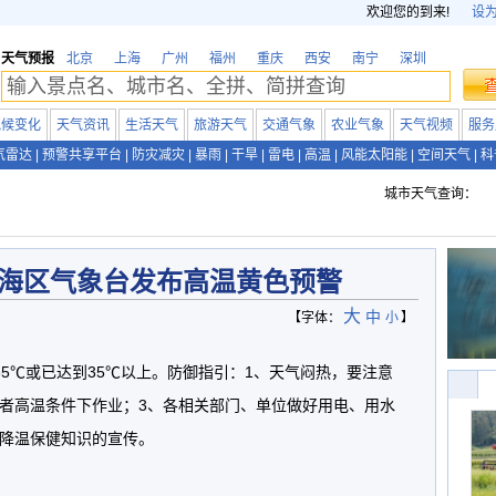
欢迎您的到来!
设
天气预报
北京
上海
广州
福州
重庆
西安
南宁
深圳
气候变化
天气资讯
生活天气
旅游天气
交通气象
农业气象
天气视频
服务
气雷达
|
预警共享平台
|
防灾减灾
|
暴雨
|
干旱
|
雷电
|
高温
|
风能太阳能
|
空间天气
|
科
城市天气查询：
海区气象台发布高温黄色预警
大
中
【字体：
小
】
35℃或已达到35℃以上。防御指引：1、天气闷热，要注意
或者高温条件下作业；3、各相关部门、单位做好用电、用水
暑降温保健知识的宣传。