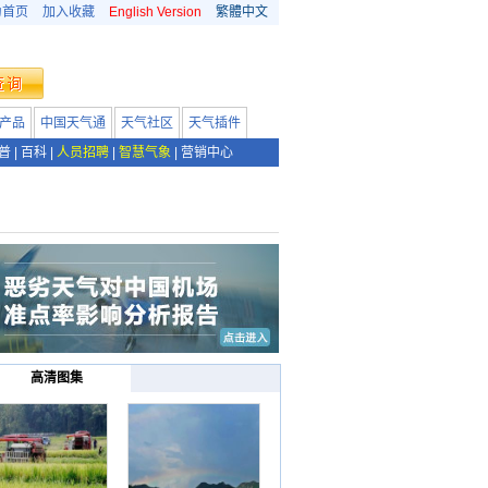
为首页
加入收藏
English Version
繁體中文
产品
中国天气通
天气社区
天气插件
普
|
百科
|
人员招聘
|
智慧气象
|
营销中心
高清图集