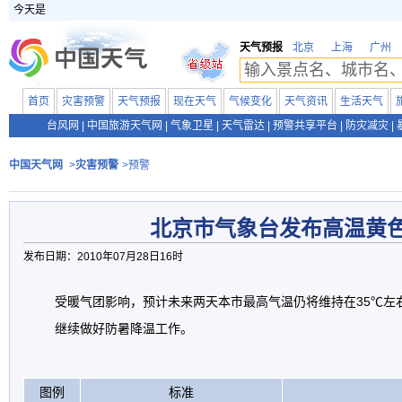
今天是
天气预报
北京
上海
广州
首页
灾害预警
天气预报
现在天气
气候变化
天气资讯
生活天气
台风网
|
中国旅游天气网
|
气象卫星
|
天气雷达
|
预警共享平台
|
防灾减灾
|
中国天气网
>
灾害预警
>预警
北京市气象台发布高温黄
发布日期：2010年07月28日16时
受暖气团影响，预计未来两天本市最高气温仍将维持在35℃左
继续做好防暑降温工作。
图例
标准