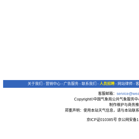
关于我们
-
营销中心
-
广告服务
-
联系我们
-
人员招聘
-
网站律师
-
客服邮箱：
service@wea
Copyright©中国气象局公共气象服务中心 All
制作维护与商务推
郑重声明：使用本站天气信息，请与本站联系
京ICP证010385号 京公网安备1