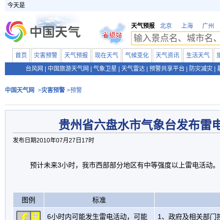
今天是
天气预报
北京
上海
广州
首页
灾害预警
天气预报
现在天气
气候变化
天气资讯
生活天气
台风网
|
中国旅游天气网
|
气象卫星
|
天气雷达
|
预警共享平台
|
防灾减灾
|
中国天气网
>
灾害预警
>预警
贵州省六盘水市气象台发布雷
发布日期2010年07月27日17时
预计未来3小时，我市西部部分地区有中等强度以上雷电活动。
图例
标准
6小时内可能发生雷电活动，可能
1、政府及相关部门