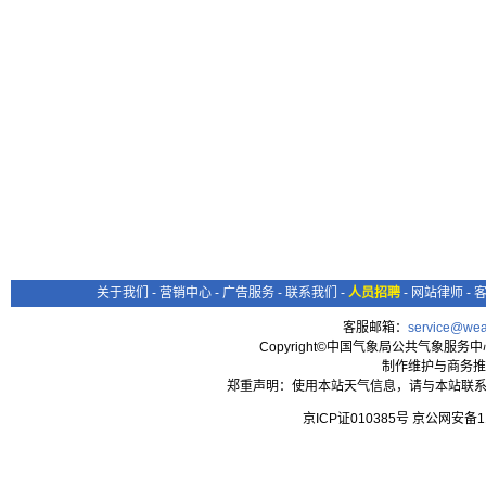
关于我们
-
营销中心
-
广告服务
-
联系我们
-
人员招聘
-
网站律师
-
客服邮箱：
service@wea
Copyright©中国气象局公共气象服务中心 All
制作维护与商务推
郑重声明：使用本站天气信息，请与本站联系
京ICP证010385号 京公网安备1