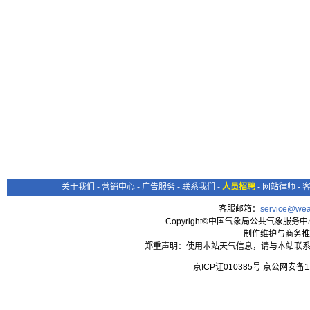
关于我们
-
营销中心
-
广告服务
-
联系我们
-
人员招聘
-
网站律师
-
客服邮箱：
service@wea
Copyright©中国气象局公共气象服务中心 All
制作维护与商务推
郑重声明：使用本站天气信息，请与本站联系
京ICP证010385号 京公网安备1