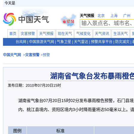
今天是
天气预报
北京
上海
广州
首页
灾害预警
天气预报
现在天气
气候变化
天气资讯
生活天气
台风网
|
中国旅游天气网
|
气象卫星
|
天气雷达
|
预警共享平台
|
防灾减灾
|
中国天气网
>
灾害预警
>预警
湖南省气象台发布暴雨橙
发布日期：2010年07月20日15时
湖南省气象台07月20日15时02分发布暴雨橙色预警，石门县
内、桃江县境内、资阳区境内3小时降雨量将达50毫米以上。
图例
标准