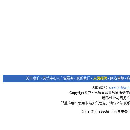
关于我们
-
营销中心
-
广告服务
-
联系我们
-
人员招聘
-
网站律师
-
客服邮箱：
service@wea
Copyright©中国气象局公共气象服务中心 All
制作维护与商务推
郑重声明：使用本站天气信息，请与本站联系
京ICP证010385号 京公网安备1