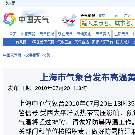
今天是
天气预报
北京
上海
广州
首页
灾害预警
天气预报
现在天气
气候变化
天气资讯
生活天气
台风网
|
中国旅游天气网
|
气象卫星
|
天气雷达
|
预警共享平台
|
防灾减灾
|
中国天气网
>
灾害预警
>预警
上海市气象台发布高温
发布日期：2010年07月20日13时
上海中心气象台2010年07月20日13时
警信号:受西太平洋副热带高压影响，预
气温将超过35℃，请做好防暑降温工作
关部门和单位按照职责，做好防暑降温