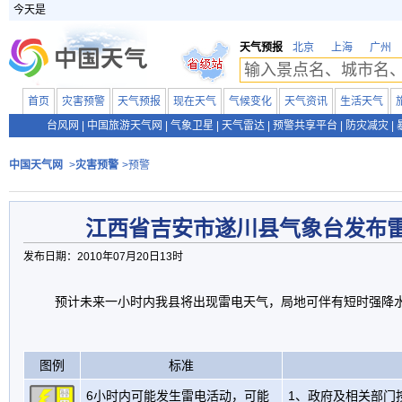
今天是
天气预报
北京
上海
广州
首页
灾害预警
天气预报
现在天气
气候变化
天气资讯
生活天气
台风网
|
中国旅游天气网
|
气象卫星
|
天气雷达
|
预警共享平台
|
防灾减灾
|
中国天气网
>
灾害预警
>预警
江西省吉安市遂川县气象台发布
发布日期：2010年07月20日13时
预计未来一小时内我县将出现雷电天气，局地可伴有短时强降
图例
标准
6小时内可能发生雷电活动，可能
1、政府及相关部门