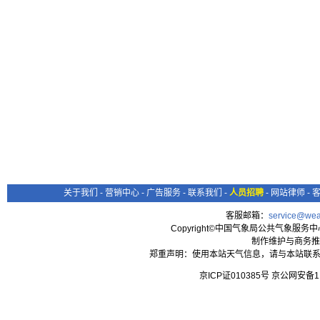
关于我们
-
营销中心
-
广告服务
-
联系我们
-
人员招聘
-
网站律师
-
客服邮箱：
service@wea
Copyright©中国气象局公共气象服务中心 All
制作维护与商务推
郑重声明：使用本站天气信息，请与本站联系
京ICP证010385号 京公网安备1