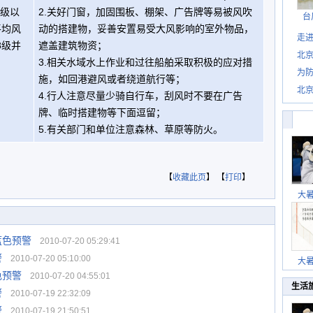
7级以
2.关好门窗，加固围板、棚架、广告牌等易被风吹
台
平均风
动的搭建物，妥善安置易受大风影响的室外物品，
走进
8级并
遮盖建筑物资；
北
3.相关水域水上作业和过往船舶采取积极的应对措
为防
施，如回港避风或者绕道航行等；
北
4.行人注意尽量少骑自行车，刮风时不要在广告
牌、临时搭建物等下面逗留；
5.有关部门和单位注意森林、草原等防火。
【
收藏此页
】 【
打印
】
大
蓝色预警
2010-07-20 05:29:41
警
2010-07-20 05:10:00
大
色预警
2010-07-20 04:55:01
生活
警
2010-07-19 22:32:09
警
2010-07-19 21:50:51