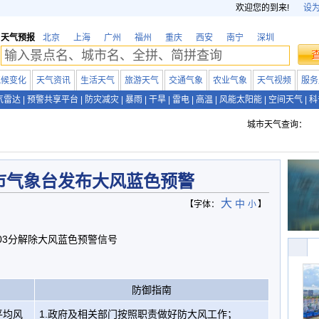
欢迎您的到来!
设
天气预报
北京
上海
广州
福州
重庆
西安
南宁
深圳
气候变化
天气资讯
生活天气
旅游天气
交通气象
农业气象
天气视频
服务
气雷达
|
预警共享平台
|
防灾减灾
|
暴雨
|
干旱
|
雷电
|
高温
|
风能太阳能
|
空间天气
|
科
城市天气查询：
市气象台发布大风蓝色预警
大
中
【字体：
小
】
03分解除大风蓝色预警信号
防御指南
平均风
1.政府及相关部门按照职责做好防大风工作；