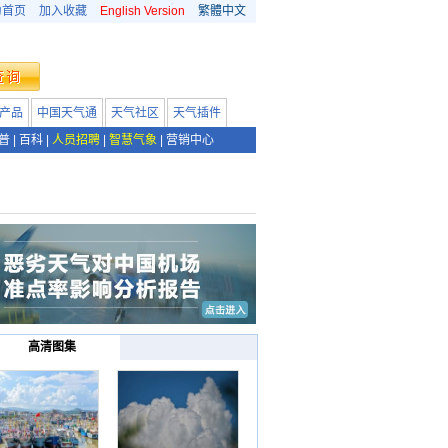
为首页
加入收藏
English Version
繁體中文
产品
中国天气通
天气社区
天气插件
普
|
百科
|
人员招聘
|
智慧气象
|
营销中心
高清图集