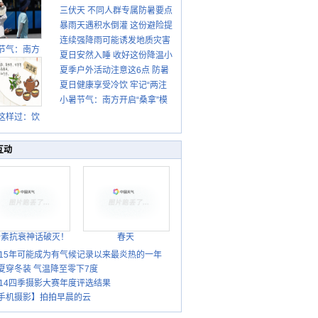
三伏天 不同人群专属防暑要点
暴雨天遇积水倒灌 这份避险提
请收好
连续强降雨可能诱发地质灾害
示请收好
节气：南方
夏日安然入睡 收好这份降温小
这些前兆要知道
盛行防伏旱
夏季户外活动注意这6点 防暑
贴士
雨季陆续开
夏日健康享受冷饮 牢记“两注
启
健身两不误
小暑节气：南方开启“桑拿”模
意一控制”
式 北方陆续进入雨季
这样过：饮
晒伏姜 去除
热保健康
互动
胎素抗衰神话破灭！
春天
015年可能成为有气候记录以来最炎热的一年
夏穿冬装 气温降至零下7度
014四季摄影大赛年度评选结果
手机摄影】拍拍早晨的云