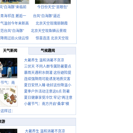
风“白海豚”来临前
今日份天空“显眼包”
青海祁连 邂逅一
台风“白海豚”逼近
京气温创今年来新高
北京天空现瑰丽朝霞
范台风“白海豚”
北京天空现鱼鳞云景观
京降雨过后火烧云惊
惊喜连连 北京天空现
天气新闻
气候趣闻
大暑养生 温和消暑不贪凉
三伏天 不同人群专属防暑要点
暴雨天遇积水倒灌 这份避险提
请收好
连续强降雨可能诱发地质灾害
示请收好
暑节气：南
夏日安然入睡 收好这份降温小
这些前兆要知道
夏季户外活动注意这6点 防暑
贴士
夏日健康享受冷饮 牢记“两注意
健身两不误
小暑节气：南方开启“桑拿”模
一控制”
式 北方陆续进入雨季
暑这样过：
旅游
大暑养生 温和消暑不贪凉