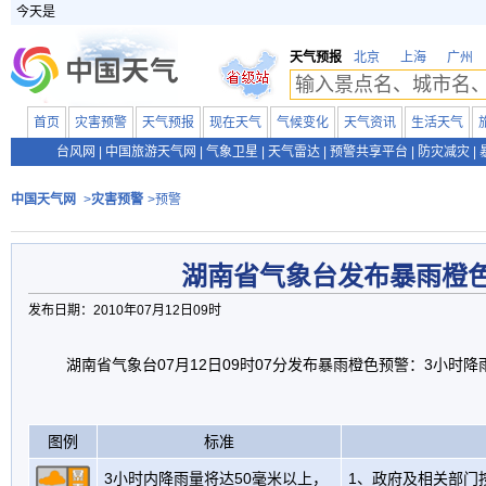
今天是
天气预报
北京
上海
广州
首页
灾害预警
天气预报
现在天气
气候变化
天气资讯
生活天气
台风网
|
中国旅游天气网
|
气象卫星
|
天气雷达
|
预警共享平台
|
防灾减灾
|
中国天气网
>
灾害预警
>预警
湖南省气象台发布暴雨橙
发布日期：2010年07月12日09时
湖南省气象台07月12日09时07分发布暴雨橙色预警：3小时降
图例
标准
3小时内降雨量将达50毫米以上，
1、政府及相关部门