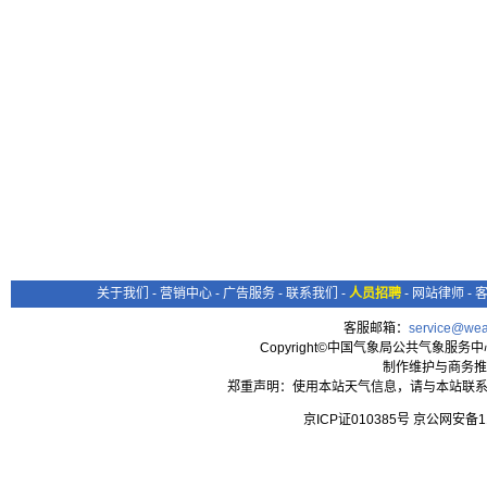
关于我们
-
营销中心
-
广告服务
-
联系我们
-
人员招聘
-
网站律师
-
客服邮箱：
service@wea
Copyright©中国气象局公共气象服务中心 All
制作维护与商务推
郑重声明：使用本站天气信息，请与本站联系
京ICP证010385号 京公网安备1