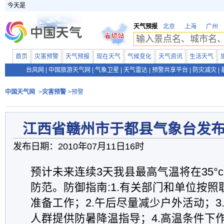
今天是
天气预报
北京
上海
广州
首页
灾害预警
天气预报
现在天气
气候变化
天气资讯
生活天气
台风网
|
中国旅游天气网
|
气象卫星
|
天气雷达
|
预警共享平台
|
防灾减灾
|
中国天气网
>
灾害预警
>预警
江西省赣州市于都县气象台发
发布日期：2010年07月11日16时
预计未来连续3天我县最高气温将在35°
防范。防御指南:1.有关部门和单位按
准备工作；2.午后尽量减少户外活动；3
人群提供防暑降温指导；4.高温条件下