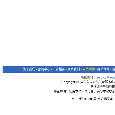
关于我们
-
营销中心
-
广告服务
-
联系我们
-
人员招聘
-
网站律师
-
客服邮箱：
service@wea
Copyright©中国气象局公共气象服务中心 All
制作维护与商务推
郑重声明：使用本站天气信息，请与本站联系
京ICP证010385号 京公网安备1