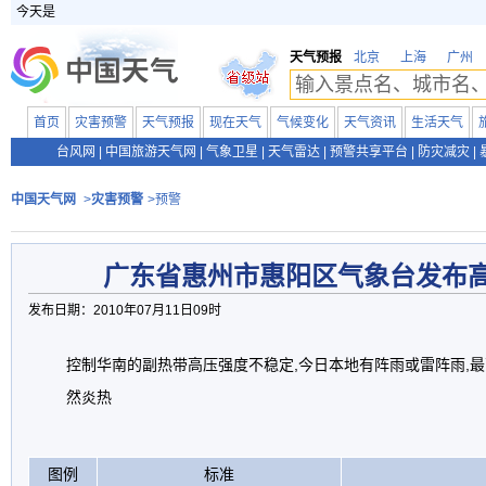
今天是
天气预报
北京
上海
广州
首页
灾害预警
天气预报
现在天气
气候变化
天气资讯
生活天气
台风网
|
中国旅游天气网
|
气象卫星
|
天气雷达
|
预警共享平台
|
防灾减灾
|
中国天气网
>
灾害预警
>预警
广东省惠州市惠阳区气象台发布
发布日期：2010年07月11日09时
控制华南的副热带高压强度不稳定,今日本地有阵雨或雷阵雨,最高
然炎热
图例
标准