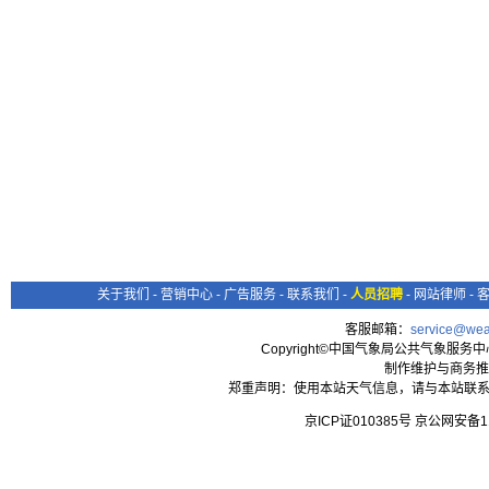
关于我们
-
营销中心
-
广告服务
-
联系我们
-
人员招聘
-
网站律师
-
客服邮箱：
service@wea
Copyright©中国气象局公共气象服务中心 All
制作维护与商务推
郑重声明：使用本站天气信息，请与本站联系
京ICP证010385号 京公网安备1