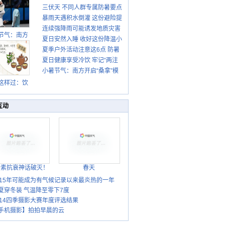
三伏天 不同人群专属防暑要点
暴雨天遇积水倒灌 这份避险提
请收好
连续强降雨可能诱发地质灾害
示请收好
节气：南方
夏日安然入睡 收好这份降温小
这些前兆要知道
盛行防伏旱
夏季户外活动注意这6点 防暑
贴士
雨季陆续开
夏日健康享受冷饮 牢记“两注
启
健身两不误
小暑节气：南方开启“桑拿”模
意一控制”
式 北方陆续进入雨季
这样过：饮
晒伏姜 去除
热保健康
互动
胎素抗衰神话破灭！
春天
015年可能成为有气候记录以来最炎热的一年
夏穿冬装 气温降至零下7度
014四季摄影大赛年度评选结果
手机摄影】拍拍早晨的云