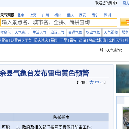
欢迎您的到来!
设
天气预报
北京
上海
广州
福州
重庆
西安
南宁
深圳
气候变化
天气资讯
生活天气
旅游天气
交通气象
农业气象
天气视频
服务
气雷达
|
预警共享平台
|
防灾减灾
|
暴雨
|
干旱
|
雷电
|
高温
|
风能太阳能
|
空间天气
|
科
城市天气查询：
余县气象台发布雷电黄色预警
大
中
【字体：
小
】
防御指南
，可能
1、政府及相关部门按照职责做好防雷工作；