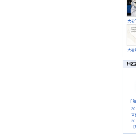
大暑
暑热
北方
大暑
伏茶
湿
社区
羊
2
立
2
【