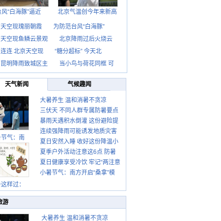
台风“白海豚”逼近
北京气温创今年来新高
京天空现瑰丽朝霞
为防范台风“白海豚”
京天空现鱼鳞云景观
北京降雨过后火烧云
连连 北京天空现
“糖分超标” 今天北
南昆明降雨致城区主
当小鸟与荷花同框 可
天气新闻
气候趣闻
大暑养生 温和消暑不贪凉
三伏天 不同人群专属防暑要点
暴雨天遇积水倒灌 这份避险提
请收好
连续强降雨可能诱发地质灾害
示请收好
暑节气：南
夏日安然入睡 收好这份降温小
这些前兆要知道
夏季户外活动注意这6点 防暑
贴士
夏日健康享受冷饮 牢记“两注意
健身两不误
小暑节气：南方开启“桑拿”模
一控制”
式 北方陆续进入雨季
暑这样过：
旅游
大暑养生 温和消暑不贪凉