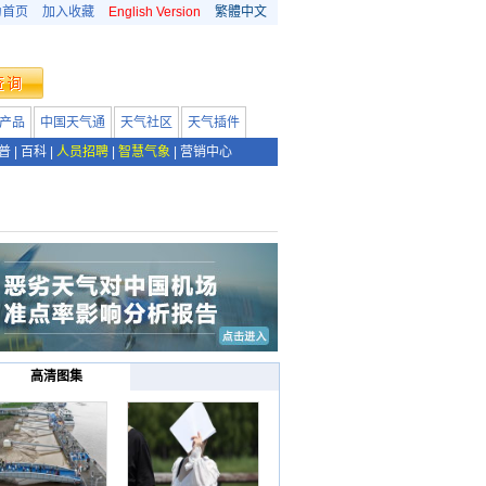
为首页
加入收藏
English Version
繁體中文
产品
中国天气通
天气社区
天气插件
普
|
百科
|
人员招聘
|
智慧气象
|
营销中心
高清图集