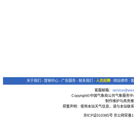
关于我们
-
营销中心
-
广告服务
-
联系我们
-
人员招聘
-
网站律师
-
客服邮箱：
service@wea
Copyright©中国气象局公共气象服务中心 All
制作维护与商务推
郑重声明：使用本站天气信息，请与本站联系
京ICP证010385号 京公网安备1