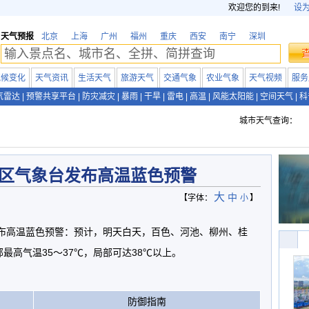
欢迎您的到来!
设
天气预报
北京
上海
广州
福州
重庆
西安
南宁
深圳
气候变化
天气资讯
生活天气
旅游天气
交通气象
农业气象
天气视频
服务
气雷达
|
预警共享平台
|
防灾减灾
|
暴雨
|
干旱
|
雷电
|
高温
|
风能太阳能
|
空间天气
|
科
城市天气查询：
区气象台发布高温蓝色预警
大
中
【字体：
小
】
发布高温蓝色预警：预计，明天白天，百色、河池、柳州、桂
最高气温35〜37℃，局部可达38℃以上。
防御指南