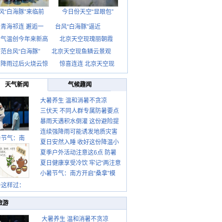
风“白海豚”来临前
今日份天空“显眼包”
青海祁连 邂逅一
台风“白海豚”逼近
京气温创今年来新高
北京天空现瑰丽朝霞
范台风“白海豚”
北京天空现鱼鳞云景观
京降雨过后火烧云惊
惊喜连连 北京天空现
天气新闻
气候趣闻
大暑养生 温和消暑不贪凉
三伏天 不同人群专属防暑要点
暴雨天遇积水倒灌 这份避险提
请收好
连续强降雨可能诱发地质灾害
示请收好
暑节气：南
夏日安然入睡 收好这份降温小
这些前兆要知道
夏季户外活动注意这6点 防暑
贴士
夏日健康享受冷饮 牢记“两注意
健身两不误
小暑节气：南方开启“桑拿”模
一控制”
式 北方陆续进入雨季
暑这样过：
旅游
大暑养生 温和消暑不贪凉