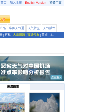
为首页
加入收藏
English Version
繁體中文
产品
中国天气通
天气社区
天气插件
普
|
百科
|
人员招聘
|
智慧气象
|
营销中心
高清图集