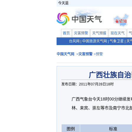
今天是
首页
灾害预警
天气预报
现在天气
台风网
|
中国旅游天气网
|
气象卫星
|
天
中国天气网
>
灾害预警
>预警
广西壮族自治
发布日期：2011年07月28日18时
广西气象台今天18时00分继续
林、来宾、崇左等市及南宁市北部
图例
标准