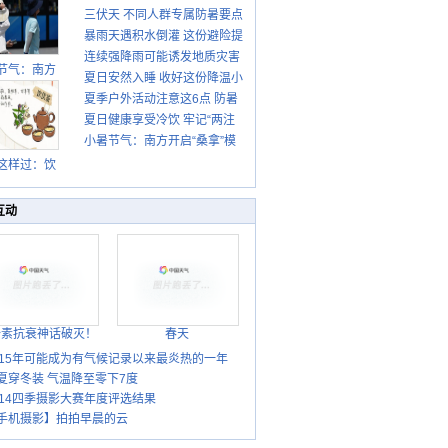
三伏天 不同人群专属防暑要点
暴雨天遇积水倒灌 这份避险提
请收好
连续强降雨可能诱发地质灾害
示请收好
节气：南方
夏日安然入睡 收好这份降温小
这些前兆要知道
盛行防伏旱
夏季户外活动注意这6点 防暑
贴士
雨季陆续开
夏日健康享受冷饮 牢记“两注
启
健身两不误
小暑节气：南方开启“桑拿”模
意一控制”
式 北方陆续进入雨季
这样过：饮
晒伏姜 去除
热保健康
互动
胎素抗衰神话破灭！
春天
015年可能成为有气候记录以来最炎热的一年
夏穿冬装 气温降至零下7度
014四季摄影大赛年度评选结果
手机摄影】拍拍早晨的云