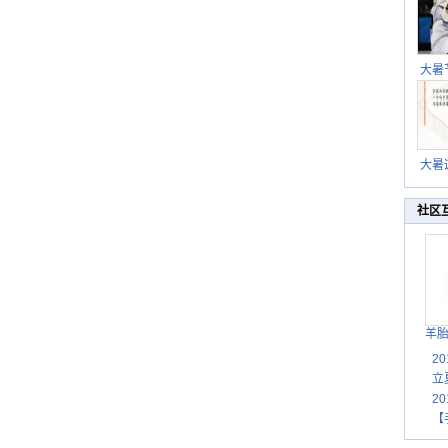
大暑
暑热
北方
大暑
伏茶
湿
社区
羊
2
立
2
【