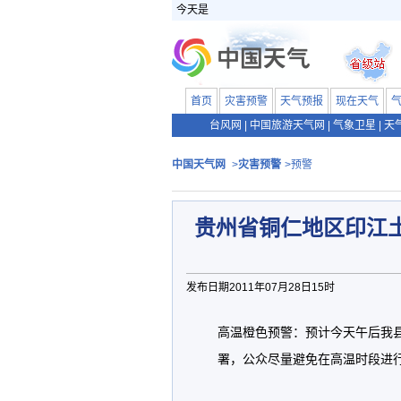
今天是
首页
灾害预警
天气预报
现在天气
台风网
|
中国旅游天气网
|
气象卫星
|
天
中国天气网
>
灾害预警
>预警
贵州省铜仁地区印江
发布日期2011年07月28日15时
高温橙色预警：预计今天午后我
署，公众尽量避免在高温时段进