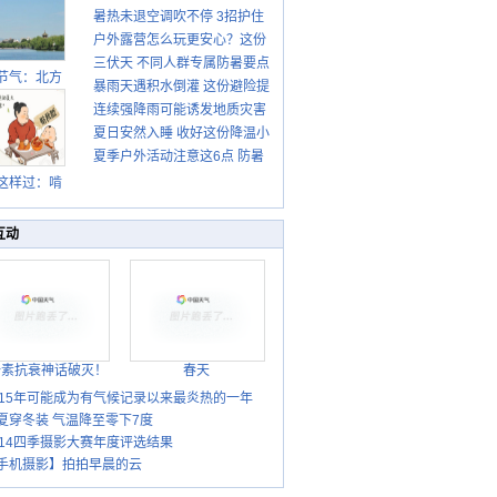
暑热未退空调吹不停 3招护住
先清暑再防燥
户外露营怎么玩更安心？这份
肩颈不酸痛
三伏天 不同人群专属防暑要点
攻略请收好
节气：北方
暴雨天遇积水倒灌 这份避险提
请收好
转凉 南方暑
连续强降雨可能诱发地质灾害
示请收好
热仍盛
夏日安然入睡 收好这份降温小
这些前兆要知道
夏季户外活动注意这6点 防暑
贴士
健身两不误
这样过：啃
秋贴秋膘 庆
丰收迎秋来
互动
胎素抗衰神话破灭！
春天
015年可能成为有气候记录以来最炎热的一年
夏穿冬装 气温降至零下7度
014四季摄影大赛年度评选结果
手机摄影】拍拍早晨的云