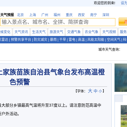
欢迎您的到来!
设
天气预报
北京
上海
广州
福州
重庆
西安
南宁
深圳
气候变化
天气资讯
生活天气
旅游天气
交通气象
农业气象
天气视频
服务
气雷达
|
预警共享平台
|
防灾减灾
|
暴雨
|
干旱
|
雷电
|
高温
|
风能太阳能
|
空间天气
|
科
城市天气查询：
土家族苗族自治县气象台发布高温橙
色预警
大
中
【字体：
小
】
县大部分乡镇最高气温将升至37度以上。请注意防范高温中
行户外活动。