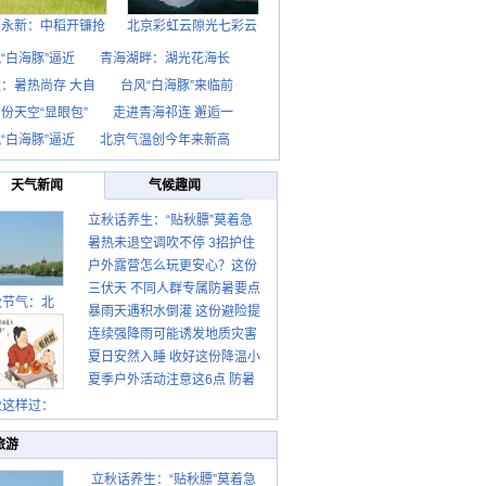
西永新：中稻开镰抢
北京彩虹云隙光七彩云
“白海豚”逼近
青海湖畔：湖光花海长
：暑热尚存 大自
台风“白海豚”来临前
份天空“显眼包”
走进青海祁连 邂逅一
“白海豚”逼近
北京气温创今年来新高
天气新闻
气候趣闻
立秋话养生：“贴秋膘”莫着急
暑热未退空调吹不停 3招护住
先清暑再防燥
户外露营怎么玩更安心？这份
肩颈不酸痛
三伏天 不同人群专属防暑要点
攻略请收好
秋节气：北
暴雨天遇积水倒灌 这份避险提
请收好
连续强降雨可能诱发地质灾害
示请收好
夏日安然入睡 收好这份降温小
这些前兆要知道
夏季户外活动注意这6点 防暑
贴士
健身两不误
秋这样过：
旅游
立秋话养生：“贴秋膘”莫着急