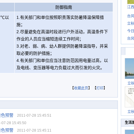
防御指南
江
台风
7℃以
1.有关部门和单位按照职责落实防暑降温保障措
立秋
施；
今日
2.尽量避免在高温时段进行户外活动，高温条件下
作业的人员应当缩短连续工作时间；
台风
3.对老、弱、病、幼人群提供防暑降温指导，并采
取必要的防护措施；
4.有关部门和单位应当注意防范因用电量过高，以
及电线、变压器等电力负载过大而引发的火灾。
立
【
收藏此页
】 【
打印
】
立
黄色预警
2011-07-28 15:45:51
生活
07-28 15:45:50
黄色预警
2011-07-28 15:45:11