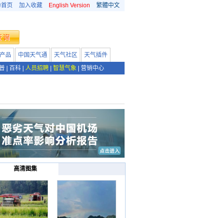
为首页
加入收藏
English Version
繁體中文
产品
中国天气通
天气社区
天气插件
普
|
百科
|
人员招聘
|
智慧气象
|
营销中心
高清图集