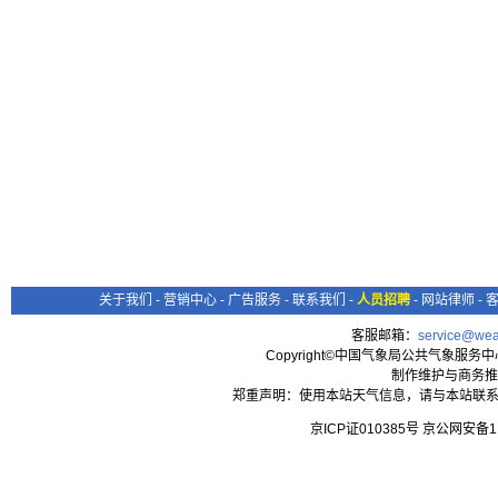
关于我们
-
营销中心
-
广告服务
-
联系我们
-
人员招聘
-
网站律师
-
客服邮箱：
service@wea
Copyright©中国气象局公共气象服务中心 All
制作维护与商务推
郑重声明：使用本站天气信息，请与本站联系
京ICP证010385号 京公网安备1