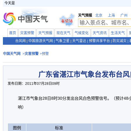
今天是
天气预报
北京
上海
广州
首页
灾害预警
天气预报
现在天气
气候变化
天气资讯
生活天气
台风网
|
中国旅游天气网
|
气象卫星
|
天气雷达
|
预警共享平台
|
防灾减灾
|
中国天气网
>
灾害预警
>预警
广东省湛江市气象台发布台风
发布日期：2011年07月28日09时
湛江市气象台28日8时30分发出台风白色预警信号。（预计4
响）
图例
标准