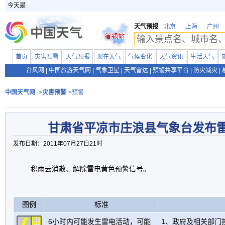
今天是
天气预报
北京
上海
广州
首页
灾害预警
天气预报
现在天气
气候变化
天气资讯
生活天气
台风网
|
中国旅游天气网
|
气象卫星
|
天气雷达
|
预警共享平台
|
防灾减灾
|
中国天气网
>
灾害预警
>预警
甘肃省平凉市庄浪县气象台发布
发布日期：2011年07月27日21时
积雨云消散、解除雷电黄色预警信号。
图例
标准
6小时内可能发生雷电活动，可能
1、政府及相关部门