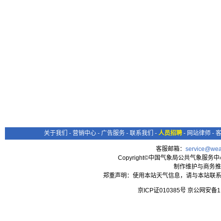
关于我们
-
营销中心
-
广告服务
-
联系我们
-
人员招聘
-
网站律师
-
客服邮箱：
service@wea
Copyright©中国气象局公共气象服务中心 All
制作维护与商务推
郑重声明：使用本站天气信息，请与本站联系
京ICP证010385号 京公网安备1