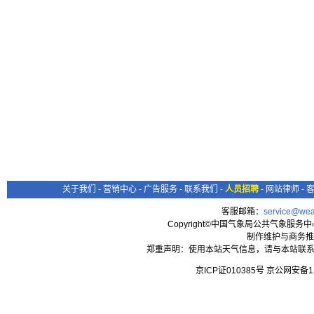
关于我们
-
营销中心
-
广告服务
-
联系我们
-
人员招聘
-
网站律师
-
客服邮箱：
service@wea
Copyright©中国气象局公共气象服务中心 All
制作维护与商务推
郑重声明：使用本站天气信息，请与本站联系
京ICP证010385号 京公网安备1