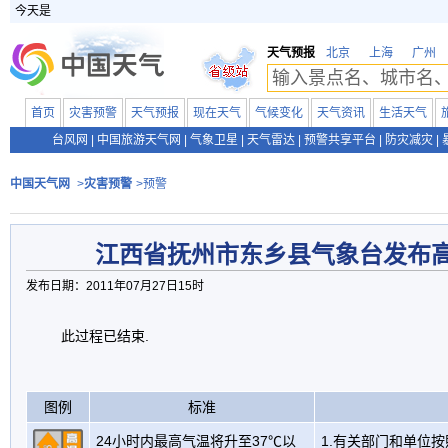
今天是
天气预报
北京
上海
广州
首页
灾害预警
天气预报
现在天气
气候变化
天气资讯
生活天气
台风网
|
中国旅游天气网
|
气象卫星
|
天气雷达
|
预警共享平台
|
防灾减灾
|
中国天气网
>
灾害预警
>预警
江西省抚州市东乡县气象台发布
发布日期：2011年07月27日15时
此过程已结束.
图例
标准
24小时内最高气温将升至37℃以
1.有关部门和单位