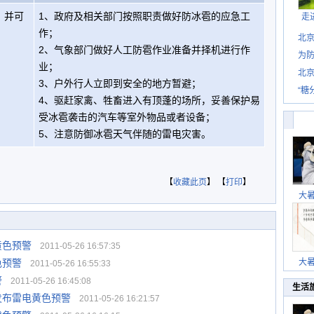
，并可
1、政府及相关部门按照职责做好防冰雹的应急工
走
作；
北
2、气象部门做好人工防雹作业准备并择机进行作
为防
业；
北
3、户外行人立即到安全的地方暂避；
“糖
4、驱赶家禽、牲畜进入有顶蓬的场所，妥善保护易
受冰雹袭击的汽车等室外物品或者设备；
5、注意防御冰雹天气伴随的雷电灾害。
【
收藏此页
】 【
打印
】
大
黄色预警
2011-05-26 16:57:35
色预警
大
2011-05-26 16:55:33
警
2011-05-26 16:45:08
生活
发布雷电黄色预警
2011-05-26 16:21:57