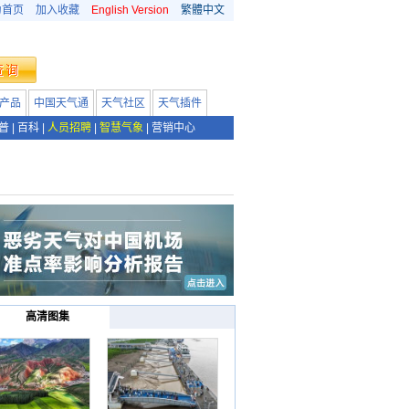
为首页
加入收藏
English Version
繁體中文
产品
中国天气通
天气社区
天气插件
普
|
百科
|
人员招聘
|
智慧气象
|
营销中心
高清图集