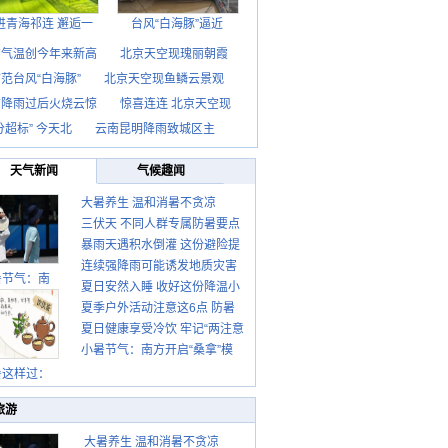
进青海祁连 邂逅一
台风“白海豚”逼近
京气温创今年来新高
北京天空现瑰丽朝霞
范台风“白海豚”
北京天空现鱼鳞云景观
京降雨过后火烧云惊
惊喜连连 北京天空现
分超标” 今天北
云南昆明降雨致城区主
天气新闻
气候趣闻
大暑养生 温和消暑不贪凉
三伏天 不同人群专属防暑要点
暴雨天遇积水倒灌 这份避险提
请收好
连续强降雨可能诱发地质灾害
示请收好
暑节气：南
夏日安然入睡 收好这份降温小
这些前兆要知道
夏季户外活动注意这6点 防暑
贴士
夏日健康享受冷饮 牢记“两注意
健身两不误
小暑节气：南方开启“桑拿”模
一控制”
式 北方陆续进入雨季
暑这样过：
旅游
大暑养生 温和消暑不贪凉