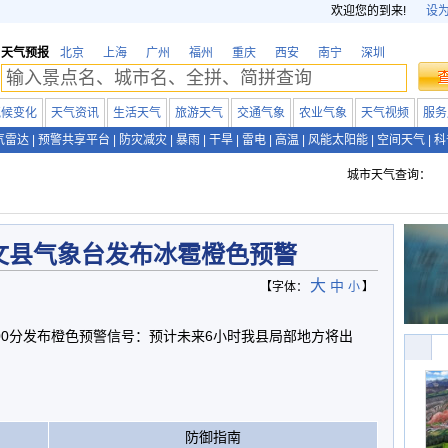
欢迎您的到来!
设
天气预报
北京
上海
广州
福州
重庆
西安
南宁
深圳
气候变化
天气资讯
生活天气
旅游天气
交通气象
农业气象
天气视频
服务
气雷达
|
预警共享平台
|
防灾减灾
|
暴雨
|
干旱
|
雷电
|
高温
|
风能太阳能
|
空间天气
|
科
城市天气查询：
文县气象台发布冰雹橙色预警
大
中
【字体：
小
】
7时00分发布橙色预警信号：预计未来6小时我县局部地方将出
防御指南