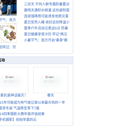
三伏天 不同人群专属防暑要点
暴雨天遇积水倒灌 这份避险提
请收好
连续强降雨可能诱发地质灾害
示请收好
节气：南方
夏日安然入睡 收好这份降温小
这些前兆要知道
盛行防伏旱
夏季户外活动注意这6点 防暑
贴士
雨季陆续开
夏日健康享受冷饮 牢记“两注
启
健身两不误
小暑节气：南方开启“桑拿”模
意一控制”
式 北方陆续进入雨季
这样过：饮
晒伏姜 去除
热保健康
互动
胎素抗衰神话破灭！
春天
015年可能成为有气候记录以来最炎热的一年
夏穿冬装 气温降至零下7度
014四季摄影大赛年度评选结果
手机摄影】拍拍早晨的云