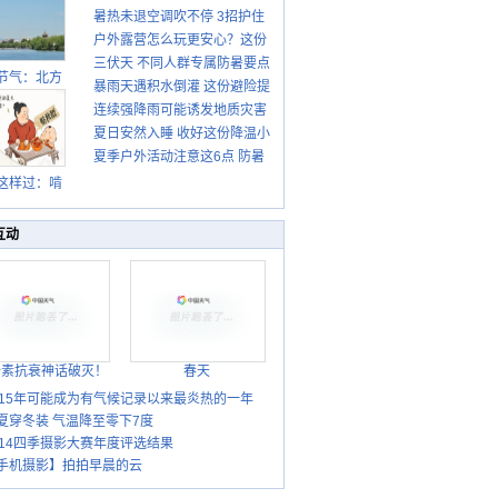
暑热未退空调吹不停 3招护住
先清暑再防燥
户外露营怎么玩更安心？这份
肩颈不酸痛
三伏天 不同人群专属防暑要点
攻略请收好
节气：北方
暴雨天遇积水倒灌 这份避险提
请收好
转凉 南方暑
连续强降雨可能诱发地质灾害
示请收好
热仍盛
夏日安然入睡 收好这份降温小
这些前兆要知道
夏季户外活动注意这6点 防暑
贴士
健身两不误
这样过：啃
秋贴秋膘 庆
丰收迎秋来
互动
胎素抗衰神话破灭！
春天
015年可能成为有气候记录以来最炎热的一年
夏穿冬装 气温降至零下7度
014四季摄影大赛年度评选结果
手机摄影】拍拍早晨的云