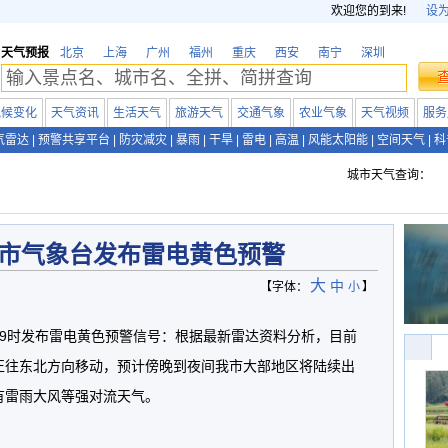
欢迎您的到来!
设
天气预报
北京
上海
广州
福州
重庆
西安
南宁
深圳
气候变化
天气资讯
生活天气
旅游天气
交通气象
农业气象
天气视频
服务
气雷达
|
预警共享平台
|
防灾减灾
|
暴雨
|
干旱
|
雷电
|
高温
|
风能太阳能
|
空间天气
|
科
城市天气查询：
市气象台发布雷电黄色预警
大
中
【字体：
小
】
日19时发布雷电黄色预警信号：根据最新雷达资料分析，目前
正往东北方向移动，预计傍晚到夜间我市大部地区将陆续出
有雷雨大风等强对流天气。