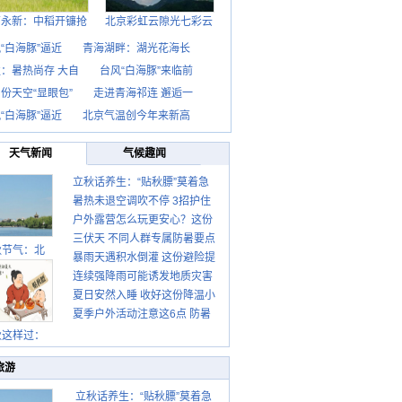
西永新：中稻开镰抢
北京彩虹云隙光七彩云
“白海豚”逼近
青海湖畔：湖光花海长
：暑热尚存 大自
台风“白海豚”来临前
份天空“显眼包”
走进青海祁连 邂逅一
“白海豚”逼近
北京气温创今年来新高
天气新闻
气候趣闻
立秋话养生：“贴秋膘”莫着急
暑热未退空调吹不停 3招护住
先清暑再防燥
户外露营怎么玩更安心？这份
肩颈不酸痛
三伏天 不同人群专属防暑要点
攻略请收好
秋节气：北
暴雨天遇积水倒灌 这份避险提
请收好
连续强降雨可能诱发地质灾害
示请收好
夏日安然入睡 收好这份降温小
这些前兆要知道
夏季户外活动注意这6点 防暑
贴士
健身两不误
秋这样过：
旅游
立秋话养生：“贴秋膘”莫着急