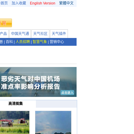
为首页
加入收藏
English Version
繁體中文
产品
中国天气通
天气社区
天气插件
普
|
百科
|
人员招聘
|
智慧气象
|
营销中心
高清图集