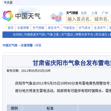
今天是
天气预报
北京
上海
广州
首页
灾害预警
天气预报
现在天气
气候变化
天气资讯
生活天气
台风网
|
中国旅游天气网
|
气象卫星
|
天气雷达
|
预警共享平台
|
防灾减灾
|
中国天气网
>
灾害预警
>预警
甘肃省庆阳市气象台发布雷电
发布日期：2011年05月25日15时
庆阳市气象台2011年5月25日15时40分发布雷电黄色预警信
部分地方将发生雷电活动，局部将有可能伴有短时强降水、雷
图例
标准