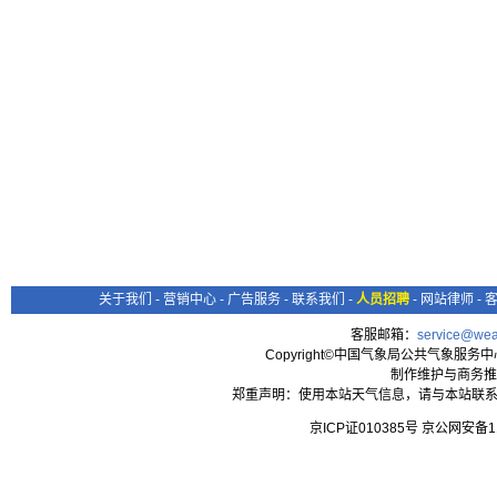
关于我们
-
营销中心
-
广告服务
-
联系我们
-
人员招聘
-
网站律师
-
客服邮箱：
service@wea
Copyright©中国气象局公共气象服务中心 All
制作维护与商务推
郑重声明：使用本站天气信息，请与本站联系
京ICP证010385号 京公网安备1