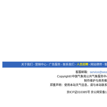
关于我们
-
营销中心
-
广告服务
-
联系我们
-
人员招聘
-
网站律师
-
客服邮箱：
service@wea
Copyright©中国气象局公共气象服务中心 All
制作维护与商务推
郑重声明：使用本站天气信息，请与本站联系
京ICP证010385号 京公网安备1