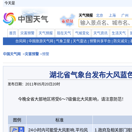
今天是
天气预报
北京
上海
广州
首页
灾害预警
天气预报
现在天气
气候变化
天气资讯
生活天气
台风网
|
中国旅游天气网
|
气象卫星
|
天气雷达
|
预警共享平台
|
防灾减灾
|
中国天气网
>
灾害预警
>预警
湖北省气象台发布大风蓝
发布日期：2011年05月20日20时
今晚全省大部地区将受6〜7级偏北大风影响，请注意防范！
图例
标准
24小时内可能受大风影响,平均风
1.政府及相关部门