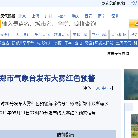
欢迎您的到来!
设
天气预报
北京
上海
广州
福州
重庆
西安
南宁
深圳
气候变化
天气资讯
生活天气
旅游天气
交通气象
农业气象
天气视频
服务
气雷达
|
预警共享平台
|
防灾减灾
|
暴雨
|
干旱
|
雷电
|
高温
|
风能太阳能
|
空间天气
|
科
城市天气查询：
郑市气象台发布大雾红色预警
大
中
【字体：
小
】
日09时20分发布大雾红色预警解除信号：影响新郑市及所辖乡
11年05月11日07时20分发布的大雾红色预警信号．
防御指南