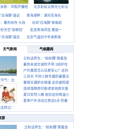
西永新：中稻开镰抢
北京彩虹云隙光七彩云
“白海豚”逼近
青海湖畔：湖光花海长
：暑热尚存 大自
台风“白海豚”来临前
份天空“显眼包”
走进青海祁连 邂逅一
“白海豚”逼近
北京气温创今年来新高
天气新闻
气候趣闻
立秋话养生：“贴秋膘”莫着急
暑热未退空调吹不停 3招护住
先清暑再防燥
户外露营怎么玩更安心？这份
肩颈不酸痛
三伏天 不同人群专属防暑要点
攻略请收好
秋节气：北
暴雨天遇积水倒灌 这份避险提
请收好
连续强降雨可能诱发地质灾害
示请收好
夏日安然入睡 收好这份降温小
这些前兆要知道
夏季户外活动注意这6点 防暑
贴士
健身两不误
秋这样过：
旅游
立秋话养生：“贴秋膘”莫着急