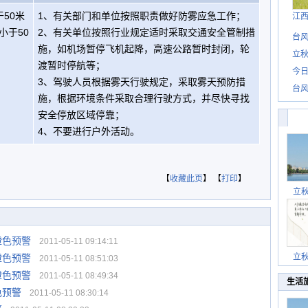
50米
1、有关部门和单位按照职责做好防雾应急工作；
江
小于50
2、有关单位按照行业规定适时采取交通安全管制措
台风
施，如机场暂停飞机起降，高速公路暂时封闭，轮
立秋
渡暂时停航等；
今日
3、驾驶人员根据雾天行驶规定，采取雾天预防措
台风
施，根据环境条件采取合理行驶方式，并尽快寻找
安全停放区域停靠；
4、不要进行户外活动。
【
收藏此页
】 【
打印
】
立
橙色预警
2011-05-11 09:14:11
橙色预警
立
2011-05-11 08:51:03
橙色预警
2011-05-11 08:49:34
生活
色预警
2011-05-11 08:30:14