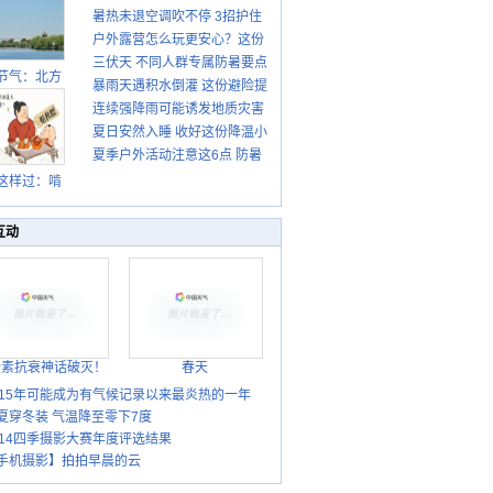
暑热未退空调吹不停 3招护住
先清暑再防燥
户外露营怎么玩更安心？这份
肩颈不酸痛
三伏天 不同人群专属防暑要点
攻略请收好
节气：北方
暴雨天遇积水倒灌 这份避险提
请收好
转凉 南方暑
连续强降雨可能诱发地质灾害
示请收好
热仍盛
夏日安然入睡 收好这份降温小
这些前兆要知道
夏季户外活动注意这6点 防暑
贴士
健身两不误
这样过：啃
秋贴秋膘 庆
丰收迎秋来
互动
胎素抗衰神话破灭！
春天
015年可能成为有气候记录以来最炎热的一年
夏穿冬装 气温降至零下7度
014四季摄影大赛年度评选结果
手机摄影】拍拍早晨的云