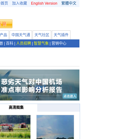
为首页
加入收藏
English Version
繁體中文
产品
中国天气通
天气社区
天气插件
普
|
百科
|
人员招聘
|
智慧气象
|
营销中心
高清图集