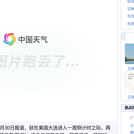
台风
立秋
今日
台风
立
立
热点
广
火
0月30日报道，就在美国大选进入一周倒计时之际，两
雨