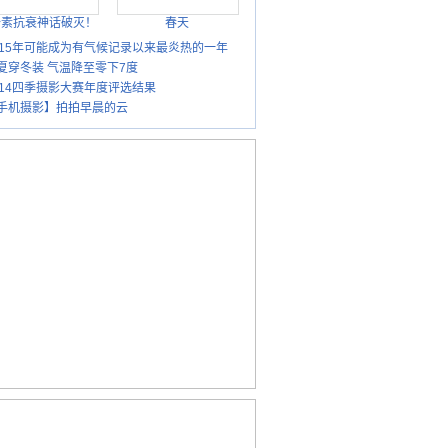
胎素抗衰神话破灭！
春天
015年可能成为有气候记录以来最炎热的一年
夏穿冬装 气温降至零下7度
014四季摄影大赛年度评选结果
手机摄影】拍拍早晨的云