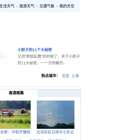
生活天气
-
旅游天气
-
交通气象
-
我的天空
小蚊子的11个大秘密
又到“群蚊乱舞”的时候了，关于小蚊子
的11大秘密，一一为你解开。
热点城市：
北京
上海
高清图集
西永新：中稻开镰抢
北京彩虹云隙光七彩云