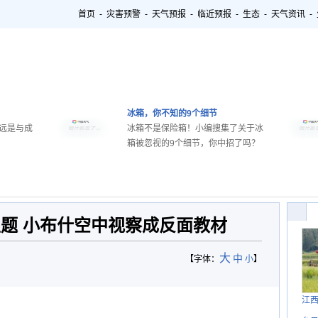
首页
-
灾害预警
-
天气预报
-
临近预报
-
生态
-
天气资讯
-
冰箱，你不知的9个细节
远是与成
冰箱不是保险箱！小编搜集了关于冰
箱被忽视的9个细节，你中招了吗？
题 小布什空中视察成反面教材
大
中
【字体：
小
】
江