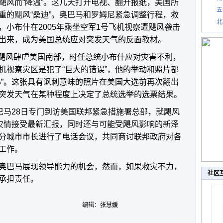
飓风而“降温”。这几天打开电视、翻开报纸，美国所
五
重的飓风“桑迪”。奥巴马和罗姆尼紧急调整行程，救
北
小布什在2005年乘坐空军1号飞机视察遭飓风袭击
出来，成为美国总统应对突发天气的反面教材。
娜”飓风肆虐美国南部，时任总统小布什应对灾害不利，
机视察灾区是犯了“巨大的错误”，他的举动和照片都
心”。这张具有讽刺意味的照片在美国大选前再次翻出
突发天气在某种程度上决定了总统选举的选票结果。
奥巴马28日专门到访美国联邦紧急措施署总部，就飓风
的灾情接受最新汇报，同时还与可能受飓风影响的新泽
分城市市长进行了电话会议，共同商讨联邦政府对各
工作。
奥巴马展现领导能力的机会，然而，如果救灾不力，
社区
承担责任。
编辑：张慧媛