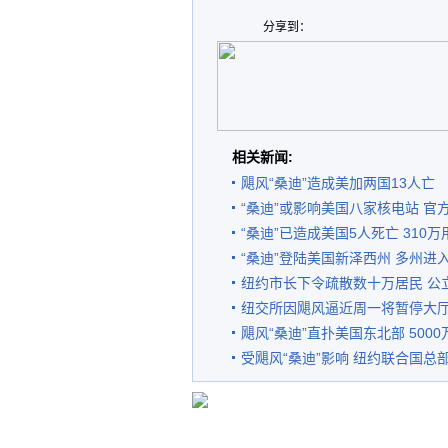
分享到：
相关新闻:
飓风“桑迪”造成美加两国13人亡
“桑迪”或影响美国八家核电站 官
“桑迪”已造成美国5人死亡 310
“桑迪”登陆美国新泽西州 多州进
纽约市长下令疏散数十万居民 公
纽交所因飓风逼近周一将暂停大厅
飓风“桑迪”直扑美国东北部 500
受飓风“桑迪”影响 纽约联合国总