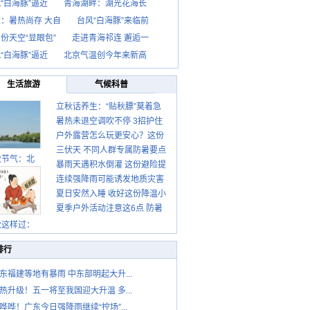
“白海豚”逼近
青海湖畔：湖光花海长
：暑热尚存 大自
台风“白海豚”来临前
份天空“显眼包”
走进青海祁连 邂逅一
“白海豚”逼近
北京气温创今年来新高
生活旅游
气候科普
立秋话养生：“贴秋膘”莫着急
暑热未退空调吹不停 3招护住
先清暑再防燥
户外露营怎么玩更安心？这份
肩颈不酸痛
三伏天 不同人群专属防暑要点
攻略请收好
秋节气：北
暴雨天遇积水倒灌 这份避险提
请收好
连续强降雨可能诱发地质灾害
示请收好
夏日安然入睡 收好这份降温小
这些前兆要知道
夏季户外活动注意这6点 防暑
贴士
健身两不误
秋这样过：
排行
东福建等地有暴雨 中东部明起大升...
热升级！五一将至我国迎大升温 多...
哗哗！广东今日强降雨继续“控场”...