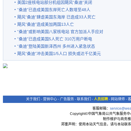
美国2座核电站部分机组因飓风“桑迪”关闭
“桑迪”已造成美国东岸死亡人数增至48人
飓风“桑迪”肆虐美国东海岸 已造成33人死亡
飓风“桑迪”造成美加两国13人亡
“桑迪”或影响美国八家核电站 官方加派人手应对
“桑迪”已造成美国5人死亡 310万用户断电
“桑迪”登陆美国新泽西州 多州进入紧急状态
飓风“桑迪”冲击美国1/5人口 损失或达千亿美元
关于我们
-
营销中心
-
广告服务
-
联系我们
-
人员招聘
-
网站律师
-
客服邮箱：
service@wea
Copyright©中国气象局公共气象服务中心 All
制作维护与商务推
郑重声明：使用本站天气信息，请与本站联系