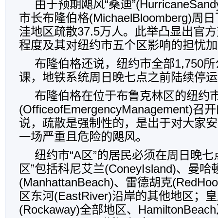
由于预期飓风“桑迪”(HurricaneSa
市长布隆伯格(MichaelBloomberg
洼地区疏散37.5万人。此举凸显出官
程度及其对纽约市五个区影响的担忧加
布隆伯格还说，纽约市全部1,750
课，地铁系统周日晚七点之前陆续停运
布隆伯格在位于布鲁克林区的纽约
(OfficeofEmergencyManagemen
说，疏散是强制性的，是出于对大家安
一场严重且危险的飓风。
纽约市“A区”的居民必须在周日晚七
区”包括科尼艾兰(ConeyIsland)、曼
(ManhattanBeach)、雷德胡克(Red
区东河(EastRiver)沿岸的其他地区
(Rockaway)全部地区、HamiltonBeac