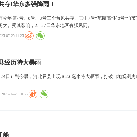
共存!华东多强降雨！
有今年第7号、8号、9号三个台风共存。其中7号“范斯高”和8号“竹节
更大。受其影响，25-27日华东地区有强风雨。
025-07-25 14:25
县经历特大暴雨
月24日）到今晨，河北易县出现362.6毫米特大暴雨，打破当地观测史
2025-07-25 10:55
开船