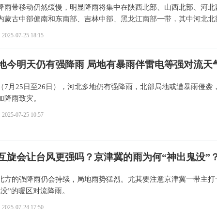
降雨带移动仍然缓慢，明显降雨将集中在陕西北部、山西北部、河北
内蒙古中部偏南和东南部、吉林中部、黑龙江南部一带，其中河北北
暴雨。
2025-07-25 18:15
地今明天仍有强降雨 局地有暴雨伴雷电等强对流天
（7月25日至26日），河北多地仍有强降雨，北部局地或遭暴雨侵袭
加降雨致灾。
2025-07-25 10:57
互旋会让台风更强吗？京津冀的雨为何“神出鬼没”
北方的强降雨仍会持续，局地雨势猛烈。尤其要注意京津冀一带主打
鬼没”的暖区对流降雨。
2025-07-24 17:50