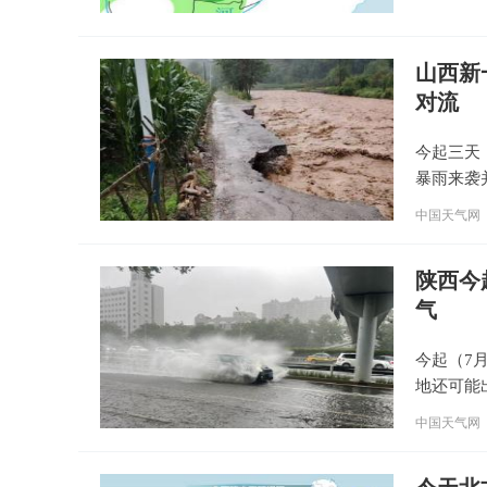
山西新
对流
今起三天
暴雨来袭
行。
中国天气网
陕西今
气
今起（7
地还可能
中国天气网