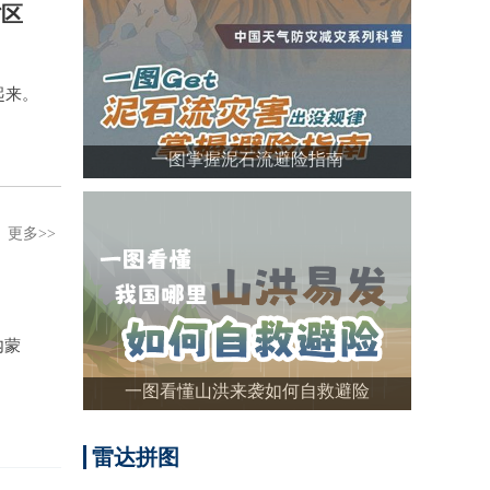
省区
起来。
一图掌握泥石流避险指南
更多>>
内蒙
一图看懂山洪来袭如何自救避险
雷达拼图