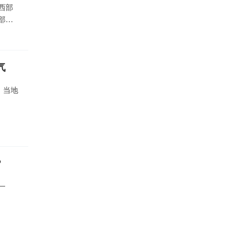
西部
部局
气
，当地
？
一