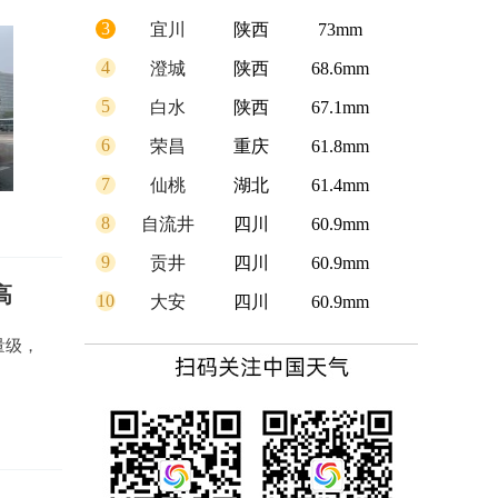
3
宜川
陕西
73mm
4
澄城
陕西
68.6mm
5
白水
陕西
67.1mm
6
荣昌
重庆
61.8mm
7
仙桃
湖北
61.4mm
8
自流井
四川
60.9mm
9
贡井
四川
60.9mm
高
10
大安
四川
60.9mm
量级，