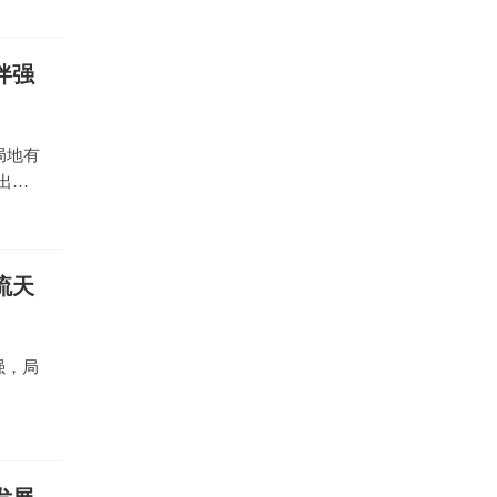
伴强
局地有
出
流天
强，局