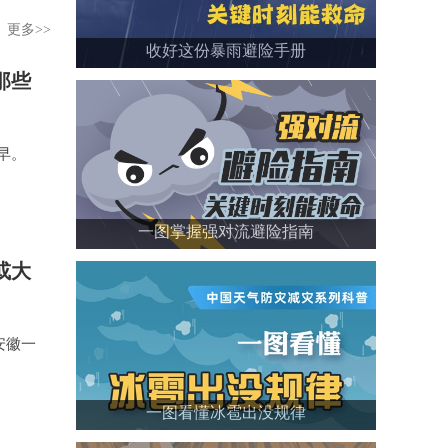
更多>>
收好这份暴雨避险手册
那些
早。
一图掌握强对流避险指南
或大
安徽一
一图看懂冰雹出没规律