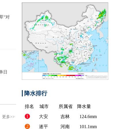
草”对
单日
降水排行
排名
城市
所属省
降水量
1
大安
吉林
124.6mm
更多>>
2
遂平
河南
101.1mm