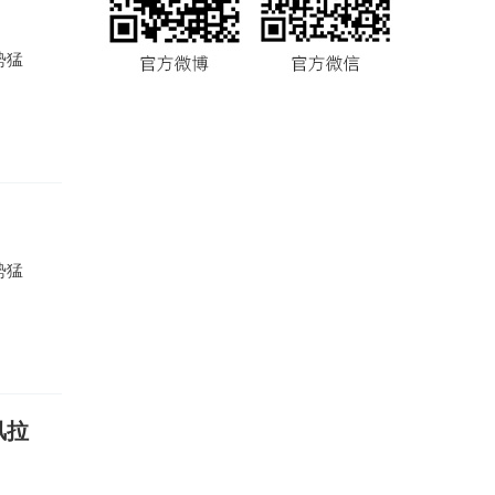
势猛
势猛
风拉