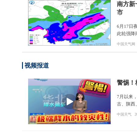
南方新
市
6月17
此轮强降
中国天气网
视频报道
警惕！
7月以来
古、陕西
中国天气
2