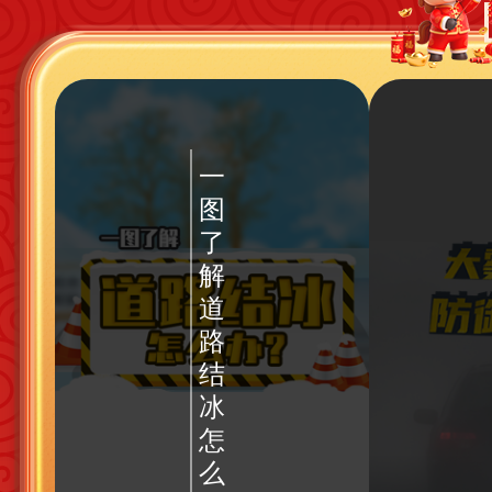
一
图
了
解
道
路
结
冰
怎
么