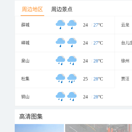
周边地区
周边景点
24
/
27
°C
薛城
云龙
24
/
27
°C
峄城
台儿
24
/
28
°C
泉山
徐州
25
/
28
°C
杜集
贾汪
24
/
28
°C
铜山
高清图集