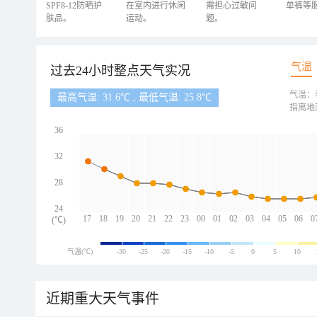
SPF8-12防晒护
在室内进行休闲
需担心过敏问
单裤等
肤品。
运动。
题。
气温
过去24小时整点天气实况
气温：
最高气温: 31.6℃ , 最低气温: 25.8℃
指离地
36
32
28
24
17
18
19
20
21
22
23
00
01
02
03
04
05
06
0
(℃)
气温(℃)
-30
-25
-20
-15
-10
-5
0
5
10
近期重大天气事件