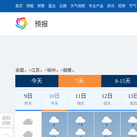
首页
预报
预警
雷达
云图
天气地图
专业产品
资讯
视频
节气
预报
全国
>
江苏
>
徐州
>
鼓楼
今天
7天
8-15天
9日
10日
11日
12日
13
昨天
今天
明天
后天
周