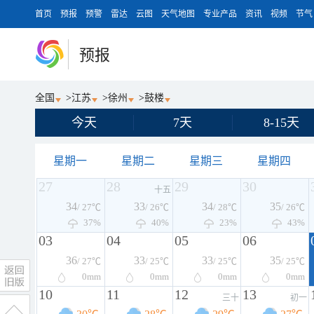
首页
预报
预警
雷达
云图
天气地图
专业产品
资讯
视频
节气
预报
全国
>
江苏
>
徐州
>
鼓楼
今天
7天
8-15天
星期一
星期二
星期三
星期四
27
28
29
30
十五
34
33
34
35
/ 27℃
/ 26℃
/ 28℃
/ 26℃
37%
40%
23%
43%
03
04
05
06
36
33
33
35
/ 27℃
/ 25℃
/ 25℃
/ 25℃
0
mm
0
mm
0
mm
0
mm
10
11
12
13
三十
初一