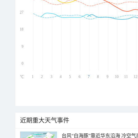
27
ed
ed
ed
18
ed
9
0
1
2
3
4
5
6
7
8
9
10
11
12
℃
近期重大天气事件
台风“白海豚”靠近华东沿海 冷空