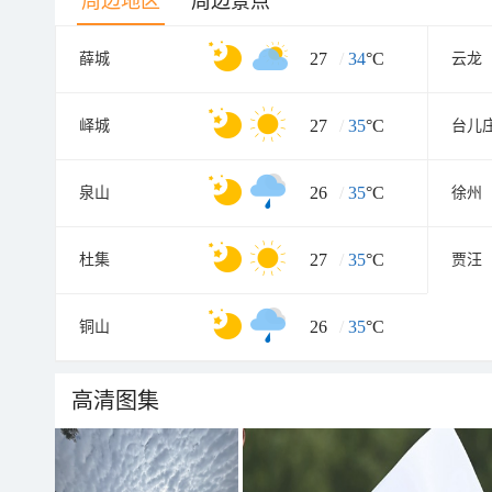
周边地区
周边景点
27
/
34
°C
薛城
云龙
27
/
35
°C
峄城
台儿
26
/
35
°C
泉山
徐州
27
/
35
°C
杜集
贾汪
26
/
35
°C
铜山
高清图集