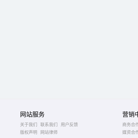
网站服务
营销
关于我们
联系我们
用户反馈
商务合
版权声明
网站律师
媒资合