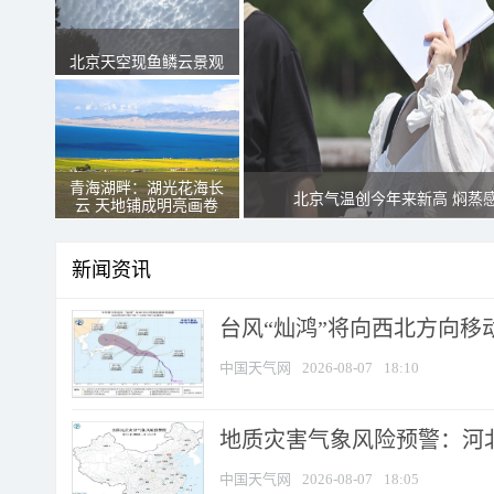
北京天空现鱼鳞云景观
青海湖畔：湖光花海长
北京气温创今年来新高 焖蒸
云 天地铺成明亮画卷
新闻资讯
台风“灿鸿”将向西北方向移
中国天气网
2026-08-07
18:10
地质灾害气象风险预警：河北
中国天气网
2026-08-07
18:05