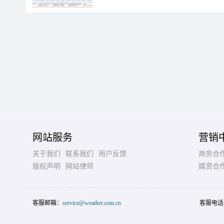
网站服务
营销
关于我们
联系我们
用户反馈
商务合
版权声明
网站律师
媒资合
客服邮箱：
service@weather.com.cn
客服电话