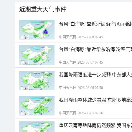
近期重大天气事件
台风“白海豚”靠近浙闽沿海风雨渐
中国天气网 2026-08-08 07:45
台风“白海豚”靠近华东沿海 冷空
中国天气网 2026-08-07 07:45
我国降雨强度进一步减弱 中东部大
中国天气网 2026-08-06 07:50
我国降雨整体减少减弱 东部多地高
中国天气网 2026-08-05 07:56
重庆云南等地降雨仍然频繁 我国东