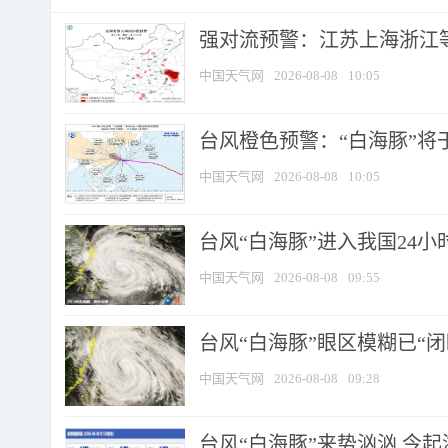
强对流预警：江苏上海浙江等地
中国天气网
2026-08-08
10:05
台风橙色预警：“白海豚”将于
中国天气网
2026-08-08
10:05
台风“白海豚”进入我国24小时
中国天气网
2026-08-08
09:55
台风“白海豚”眼区模糊已“闭
中国天气网
2026-08-08
09:28
台风“白海豚”来势汹汹 今起