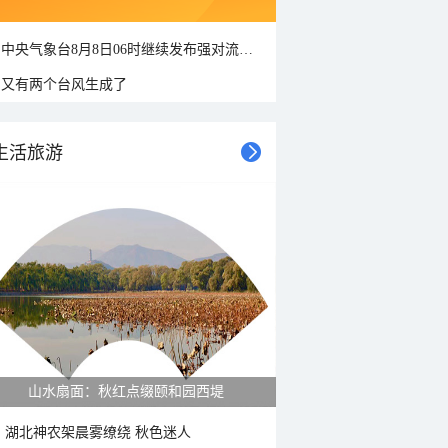
中央气象台8月8日06时继续发布强对流天气蓝色预警
又有两个台风生成了
生活旅游
山水扇面：秋红点缀颐和园西堤
湖北神农架晨雾缭绕 秋色迷人