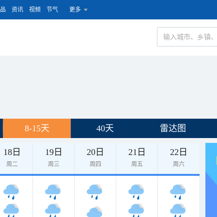
品
资讯
视频
节气
更多
8-15天
40天
雷达图
18日
19日
20日
21日
22日
周二
周三
周四
周五
周六