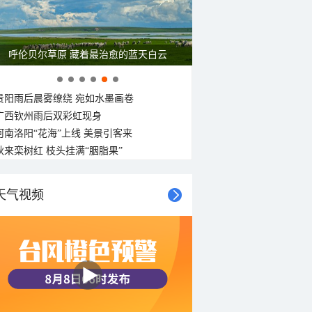
呼伦贝尔草原 藏着最治愈的蓝天白云
贵阳雨后晨雾缭绕 宛如水墨画卷
广西钦州雨后双彩虹现身
河南洛阳“花海”上线 美景引客来
秋来栾树红 枝头挂满“胭脂果”
天气视频