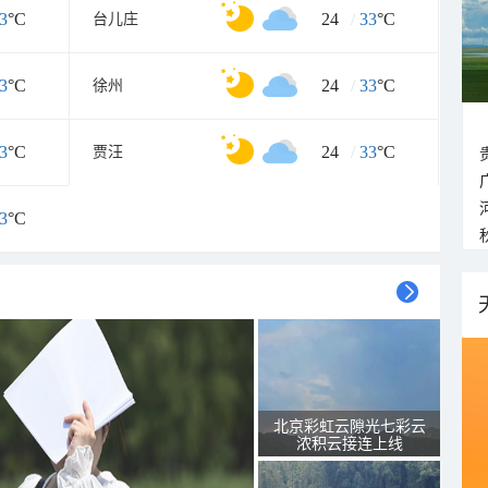
3
°C
24
/
33
°C
台儿庄
3
°C
24
/
33
°C
徐州
3
°C
24
/
33
°C
贾汪
3
°C
北京彩虹云隙光七彩云
浓积云接连上线