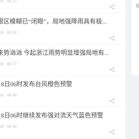
08
09:55
眼区模糊已“闭眼”，局地强降雨具有极...
08
09:28
来势汹汹 今起浙江雨势明显增强局地有...
08
08:57
8日06时发布台风橙色预警
08
08:48
月8日06时继续发布强对流天气蓝色预警
08
08:46