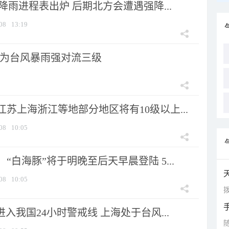
 降雨进程表出炉 后期北方会遭遇强降...
08
13:19
为台风暴雨强对流三级
苏上海浙江等地部分地区将有10级以上...
08
10:05
“白海豚”将于明晚至后天早晨登陆 5...
08
10:05
拨
进入我国24小时警戒线 上海处于台风...