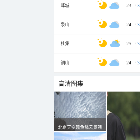
23
/
3
峄城
24
/
3
泉山
25
/
3
杜集
24
/
3
铜山
高清图集
北京天空现鱼鳞云景观