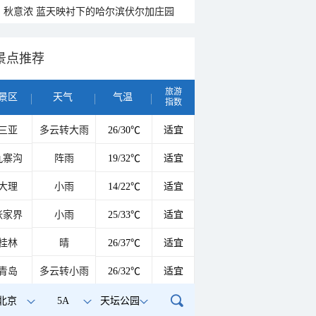
秋意浓 蓝天映衬下的哈尔滨伏尔加庄园
景点推荐
旅游
景区
天气
气温
指数
三亚
多云转大雨
26/30℃
适宜
九寨沟
阵雨
19/32℃
适宜
大理
小雨
14/22℃
适宜
张家界
小雨
25/33℃
适宜
桂林
晴
26/37℃
适宜
青岛
多云转小雨
26/32℃
适宜
北京
5A
天坛公园