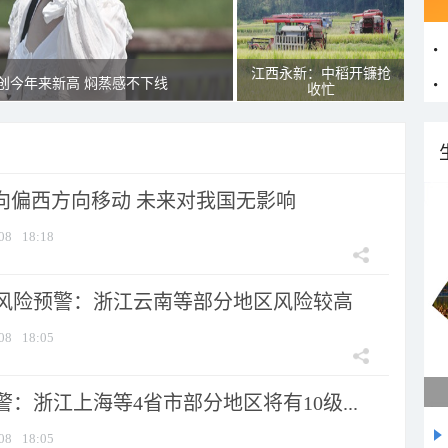
江西永新：中稻开镰抢
创今年来新高 焖蒸感不下线
收忙
将向偏西方向移动 未来对我国无影响
08
18:18
风险预警：浙江云南等部分地区风险较高
08
18:05
：浙江上海等4省市部分地区将有10级...
08
18:05