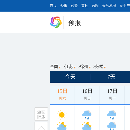
首页
预报
预警
雷达
云图
天气地图
专业产
预报
全国
>
江苏
>
徐州
>
鼓楼
今天
7天
15日
16日
17日
周六
周日
周一