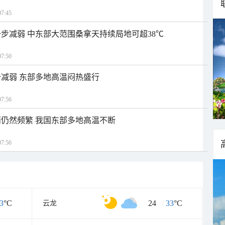
7:45
步减弱 中东部大范围桑拿天持续局地可超38℃
7:50
减弱 东部多地高温闷热盛行
7:56
仍然频繁 我国东部多地高温不断
7:56
3
°C
24
/
33
°C
云龙