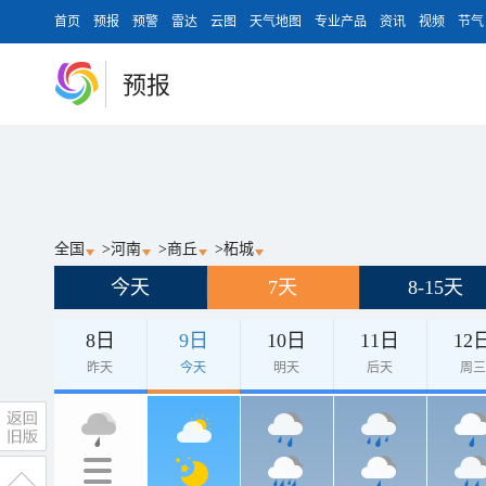
首页
预报
预警
雷达
云图
天气地图
专业产品
资讯
视频
节气
预报
全国
>
河南
>
商丘
>
柘城
今天
7天
8-15天
8日
9日
10日
11日
12
昨天
今天
明天
后天
周