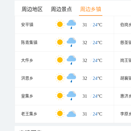
周边地区
周边景点
周边乡镇
31
/
24
°C
安平镇
伯岗
32
/
24
°C
陈青集镇
慈圣
32
/
24
°C
大仵乡
岗王
32
/
24
°C
洪恩乡
胡襄
31
/
24
°C
皇集乡
惠济
31
/
24
°C
老王集乡
李原