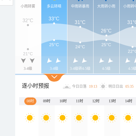
小雨转雾
多云转晴
中雨转暴雨
大雨转小雨
小雨转
33°C
32°C
31°C
31°
26°C
25°C
25°C
24°C
22°
21°C
3-4级
3-4级
3-4级转4-5级
4-5级
4-5
逐小时预报
今日日落
19:13
明日日出
05:35
08时
09时
10时
11时
12时
13时
14时