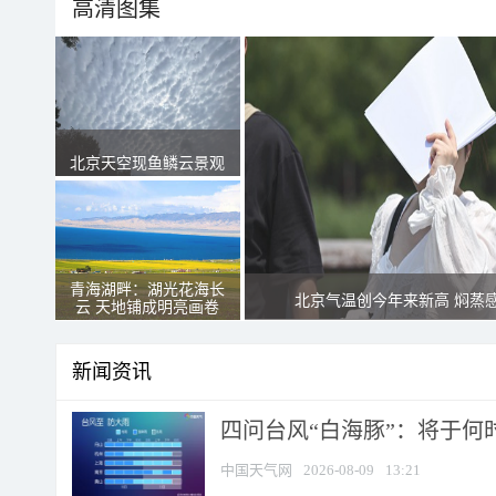
高清图集
北京天空现鱼鳞云景观
青海湖畔：湖光花海长
北京气温创今年来新高 焖蒸
云 天地铺成明亮画卷
新闻资讯
四问台风“白海豚”：将于何时
中国天气网
2026-08-09
13:21