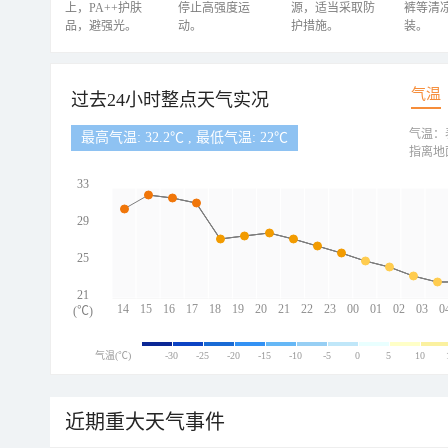
上，PA++护肤
停止高强度运
源，适当采取防
裤等清
品，避强光。
动。
护措施。
装。
气温
过去24小时整点天气实况
气温：
最高气温: 32.2℃ , 最低气温: 22℃
指离地
33
29
25
21
14
15
16
17
18
19
20
21
22
23
00
01
02
03
0
(℃)
气温(℃)
-30
-25
-20
-15
-10
-5
0
5
10
近期重大天气事件