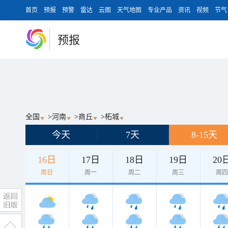
首页
预报
预警
雷达
云图
天气地图
专业产品
资讯
视频
节气
预报
全国
>
河南
>
商丘
>
柘城
今天
7天
8-15天
16日
17日
18日
19日
20
周日
周一
周二
周三
周