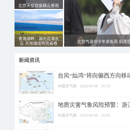
北京天空现鱼鳞云景观
青海湖畔：湖光花海长
北京气温创今年来新高 焖蒸
云 天地铺成明亮画卷
新闻资讯
台风“灿鸿”将向偏西方向移
中国天气网
2026-08-08
18:18
地质灾害气象风险预警：浙
中国天气网
2026-08-08
18:05