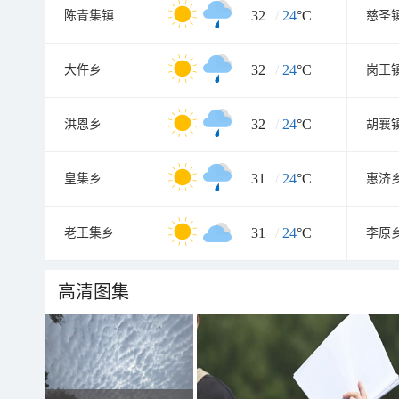
32
/
24
°C
陈青集镇
慈圣
32
/
24
°C
大仵乡
岗王
32
/
24
°C
洪恩乡
胡襄
31
/
24
°C
皇集乡
惠济
31
/
24
°C
老王集乡
李原
高清图集