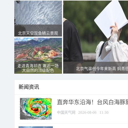
北京天空现鱼鳞云景观
走进青海祁连 邂逅一场
北京气温创今年来新高 焖蒸
大自然的顶级配色
新闻资讯
直奔华东沿海！台风白海豚影
中国天气网
2026-08-06
11:30