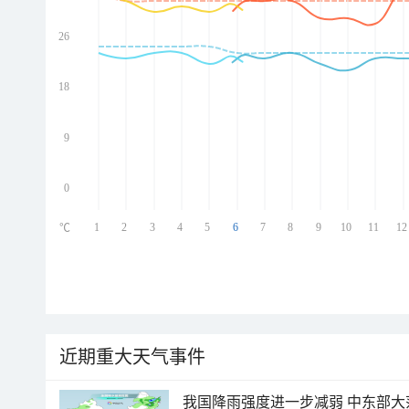
26
ed
ed
ed
18
ed
9
0
1
2
3
4
5
6
7
8
9
10
11
12
℃
近期重大天气事件
我国降雨强度进一步减弱 中东部大