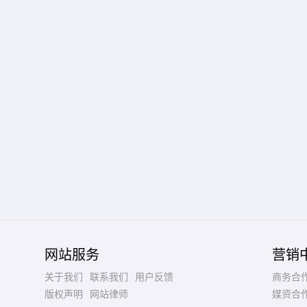
网站服务
营销
关于我们
联系我们
用户反馈
商务合
版权声明
网站律师
媒资合