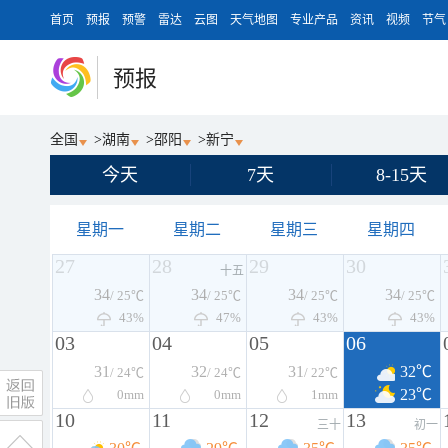
首页
预报
预警
雷达
云图
天气地图
专业产品
资讯
视频
节气
预报
全国
>
湖南
>
邵阳
>
新宁
今天
7天
8-15天
星期一
星期二
星期三
星期四
27
28
29
30
十五
34
34
34
34
/ 25℃
/ 25℃
/ 25℃
/ 25℃
43%
47%
43%
43%
03
04
05
06
31
32
31
32℃
/ 24℃
/ 24℃
/ 22℃
23℃
0
mm
0
mm
1
mm
10
11
12
13
三十
初一