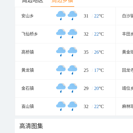
周边地区
周边乡镇
31
/
22
°C
安山乡
白沙
32
/
22
°C
飞仙桥乡
丰田
35
/
26
°C
高桥镇
黄金
25
/
17
°C
黄龙镇
回龙
29
/
20
°C
金石镇
靖位
32
/
22
°C
崀山镇
麻林
高清图集