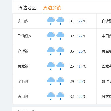
周边地区
周边乡镇
31
/
22
°C
安山乡
白沙
32
/
22
°C
飞仙桥乡
丰田
35
/
26
°C
高桥镇
黄金
25
/
17
°C
黄龙镇
回龙
29
/
20
°C
金石镇
靖位
32
/
22
°C
崀山镇
麻林