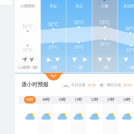
小雨转阴
多云
多云
小雨
多云
33°C
33°C
32°C
31°C
30°
24°C
23°C
23°C
22°C
22°
3-4级转<3级
<3级
<3级
<3级
<3
逐小时预报
今日日落
19:20
明日日出
06:04
08时
09时
10时
11时
12时
13时
14时