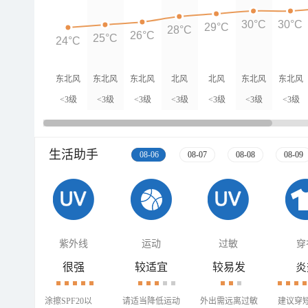
30°C
30°C
29°C
28°C
26°C
25°C
24°C
东北风
东北风
东北风
北风
北风
东北风
东北风
<3级
<3级
<3级
<3级
<3级
<3级
<3级
生活助手
08-06
08-07
08-08
08-09
紫外线
运动
过敏
穿
很强
较适宜
较易发
炎
涂擦SPF20以
请适当降低运动
外出需远离过敏
建议穿