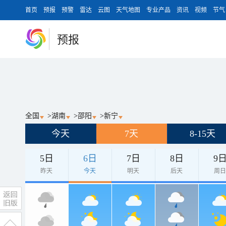
首页
预报
预警
雷达
云图
天气地图
专业产品
资讯
视频
节气
预报
全国
>
湖南
>
邵阳
>
新宁
今天
7天
8-15天
5日
6日
7日
8日
9
昨天
今天
明天
后天
周