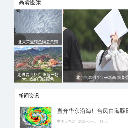
高清图集
北京天空现鱼鳞云景观
走进青海祁连 邂逅一场
北京气温创今年来新高 焖蒸
大自然的顶级配色
新闻资讯
直奔华东沿海！台风白海豚影
中国天气网
2026-08-06
11:30