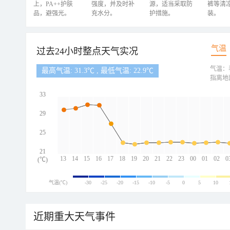
上，PA++护肤
强度，并及时补
源，适当采取防
裤等清
品，避强光。
充水分。
护措施。
装。
气温
过去24小时整点天气实况
气温：
最高气温: 31.3℃ , 最低气温: 22.9℃
指离地
33
29
25
21
13
14
15
16
17
18
19
20
21
22
23
00
01
02
0
(℃)
气温(℃)
-30
-25
-20
-15
-10
-5
0
5
10
近期重大天气事件